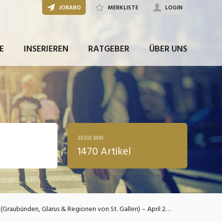
JOBABO
MERKLISTE
LOGIN
E
INSERIEREN
RATGEBER
ÜBER UNS
ZEIGE MIR
1470 Artikel
ldung
Top 15 Branchen & Berufsgruppen mit den meisten Jobs in der Südostschweiz (Graubünden, Glarus & Regionen von St. Gallen) – April 2026