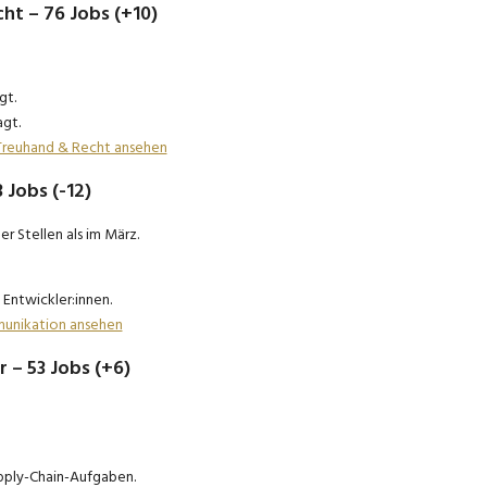
cht – 76 Jobs (+10)
gt.
gt.
, Treuhand & Recht ansehen
 Jobs (-12)
r Stellen als im März.
Entwickler:innen.
mmunikation ansehen
r – 53 Jobs (+6)
pply-Chain-Aufgaben.