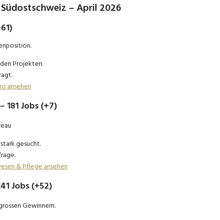
 Südostschweiz – April 2026
+61)
enposition.
nden Projekten.
agt.
tro ansehen
– 181 Jobs (+7)
veau
stark gesucht.
rage.
swesen & Pflege ansehen
141 Jobs (+52)
 grossen Gewinnern.