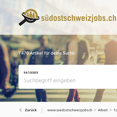
1’470
Artikel für deine Suche.
RATGEBER
13 Fragen - 13 Antworten
A
www.suedostschweizjobs.ch
Arbeit
Zurück
Bewerbung / Rekrutierung