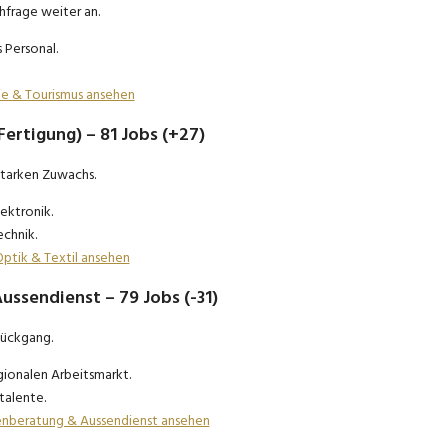
hfrage weiter an.
 Personal.
rie & Tourismus ansehen
(Fertigung) – 81 Jobs (+27)
starken Zuwachs.
ektronik.
echnik.
Optik & Textil ansehen
ussendienst – 79 Jobs (-31)
Rückgang.
gionalen Arbeitsmarkt.
talente.
denberatung & Aussendienst ansehen