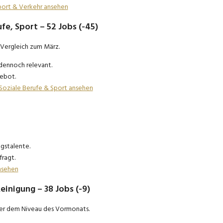
nsport & Verkehr ansehen
ufe, Sport – 52 Jobs (-45)
 Vergleich zum März.
dennoch relevant.
ebot.
, Soziale Berufe & Sport ansehen
gstalente.
ragt.
nsehen
einigung – 38 Jobs (-9)
nter dem Niveau des Vormonats.