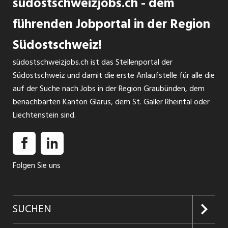
südostschweizjobs.ch - dem
und Frührehabilitation mit dem grössten Parkinsonzentrum
und dem grössten Angebot an Robotiktherapie der
führenden Jobportal in der Region
Schweiz. Immer neugierig auf neue innovative Therapien.
Südostschweiz!
Das Umfeld in der Rehaklinik Zihlschlacht tut auch den rund
INSERAT ANSEHEN
600 Mitarbeitenden gut. Hier hast du alle Zutaten für
südostschweizjobs.ch ist das Stellenportal der
Wohlbefinden bei unseren Gästen und dir: Ein geordneter,
Südostschweiz und damit die erste Anlaufstelle für alle die
...
auf der Suche nach Jobs in der Region Graubünden, dem
benachbarten Kanton Glarus, dem St. Galler Rheintal oder
Liechtenstein sind.
Folgen Sie uns
SUCHEN