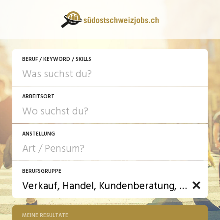
BERUF / KEYWORD / SKILLS
ARBEITSORT
ANSTELLUNG
BERUFSGRUPPE
JOB-TYP
10-100%
Festanstellung
MEINE RESULTATE
Bank, Versicherung