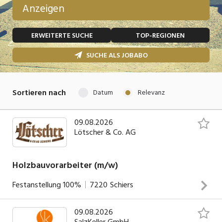
Anzeigen
Temporär (befristet)
Bau, Handwerk, Elektro
ERWEITERTE SUCHE
TOP-REGIONEN
Bildung, Kunst, Design, Soziale Berufe, Sport
Freelance
SUCHE ALS JOBABO
Chemie, Pharma, Biotechnologie
Praktikum
Consulting, Human Resources
Lehrstelle
Sortieren nach
Datum
Relevanz
Einkauf, Logistik, Transport, Verkehr
Ferienjob
Engineering, Technik, Architektur
09.08.2026
Lötscher & Co. AG
POSITION
Finanzen, Controlling, Treuhand, Recht
Gartenbau, Landwirtschaft, Forstwirtschaft
Holzbauvorarbeiter (m/w)
Führungsposition
Gastronomie, Hotellerie, Tourismus,
Festanstellung
100%
7220
Schiers
Management / Kader
Lebensmittel
Immobilien, Facility Management, Reinigung
09.08.2026
Dein Aufgabenbereich Eigenständige Leitung und
SalzKeller GmbH