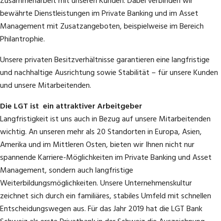
Zusammenarbeit mit unseren Kunden. Dabei verbinden wir
Umfeld des Detailhandels. Erfahre mehr zu unseren Einstiegs- und
Pflegenden, Psychologinnen und Psychologen wie auch
bewährte Dienstleistungen im Private Banking und im Asset
Karrieremöglichkeiten unter
weiteren Fachleuten.
Die Direktion Pfäfers umfasst das
Management mit Zusatzangeboten, beispielweise im Bereich
Management und die gesamte Behandlung am Standort
Philantrophie.
Pfäfers. Dabei geht es um die integrierte Versorgung in
den Abteilungen Erwachsenenpsychiatrie, Alters- und
Unsere privaten Besitzverhältnisse garantieren eine langfristige
und nachhaltige Ausrichtung sowie Stabilität – für unsere Kunden
Neuropsychiatrie sowie Therapien und Soziale Arbeit und
und unsere Mitarbeitenden.
um die Klinikadministration sowie die Hotellerie – ergänzt
durch die Übergangsbehandlung und die Klinikambulanz.
Die LGT ist ein attraktiver Arbeitgeber
Die Direktion ist bestrebt, Qualitätssicherung und
Langfristigkeit ist uns auch in Bezug auf unsere Mitarbeitenden
Weiterentwicklung am Standort auf hohem Niveau
wichtig. An unseren mehr als 20 Standorten in Europa, Asien,
sicherzustellen. Die Vernetzung ist überregional und
Amerika und im Mittleren Osten, bieten wir Ihnen nicht nur
überkantonal gut ausgebaut.
spannende Karriere-Möglichkeiten im Private Banking und Asset
Management, sondern auch langfristige
Weiterbildungsmöglichkeiten. Unsere Unternehmenskultur
zeichnet sich durch ein familiäres, stabiles Umfeld mit schnellen
Entscheidungswegen aus. Für das Jahr 2019 hat die LGT Bank