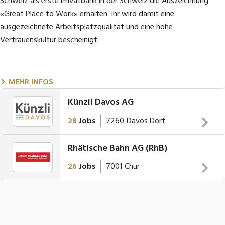
Schweiz als erste Privatbank in der Schweiz die Auszeichnung
«Great Place to Work» erhalten. Ihr wird damit eine
ausgezeichnete Arbeitsplatzqualität und eine hohe
Vertrauenskultur bescheinigt.
MEHR INFOS
Künzli Davos AG
28
Jobs
7260
Davos Dorf
Rhätische Bahn AG (RhB)
IHR BAUPARTNER AUS GRAUBÜNDEN FÜR DIE GANZE
SCHWEIZ UND SÜDDEUTSCHLAND
26
Jobs
7001
Chur
Die Künzli Davos AG ist Bauexperte in den
Von A wie Arosa bis Z wie Zuoz: Die Rhätische Bahn
Bereichen Holzbau, Fensterbau, Fassadenbau und
MEHR INFOS
verbindet und bietet eine Vielzahl von Jobs und Lehrstellen
Holzmodulbau. In unserem knapp 150-jährigen
an. Mit rund
1800 Mitarbeitenden
ist sie eine der