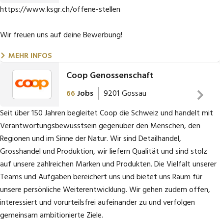
Über das Unternehmen
https://www.ksgr.ch/offene-stellen
Das Kantonsspital Graubünden in Chur ist die grösste private
Wir freuen uns auf deine Bewerbung!
Arbeitgeberin im Kanton. Als modernes Zentrumsspital der
MEHR INFOS
Südostschweiz bieten wir vielseitige, hoch qulifizierte und
interessante Arbeitsplätze an.
Coop Genossenschaft
66
Jobs
9201
Gossau
Mit rund 3'200 Superkräften die bei uns arbeiten, verfügen wir
über eine attraktive Grösse: wir sind klein genug, dass jede
Arbeiten, wo das Leben passiert
Seit über 150 Jahren begleitet Coop die Schweiz und handelt mit
Mitarbeiterin und jeder Mitarbeiter noch spürt, dass ihr bzw. sein
Verantwortungsbewusstsein gegenüber den Menschen, den
Einstz zählt. Wir sind aber gross genug, modernste Ausstattung
Regionen und im Sinne der Natur
. Wir sind Detailhandel,
und Methoden zu finanzieren, um Spitzenmedizin anzubieten.
Grosshandel und Produktion, wir liefern Qualität und sind stolz
Damit ermöglichen wir auch interessante Karrierepfade.
auf unsere zahlreichen Marken und Produkten. Die Vielfalt unserer
Teams und Aufgaben bereichert uns und bietet uns Raum für
Bei uns im Kantonsspital gibt es viele spannende Jobs, nicht nur
unsere persönliche Weiterentwicklung. Wir gehen zudem offen,
die im medizinischen Bereich. Wir bieten insgesamt über 50
interessiert und vorurteilsfrei aufeinander zu und verfolgen
verschiedenen Berufe an - in der Pflege, in der Administration und
gemeinsam ambitionierte Ziele.