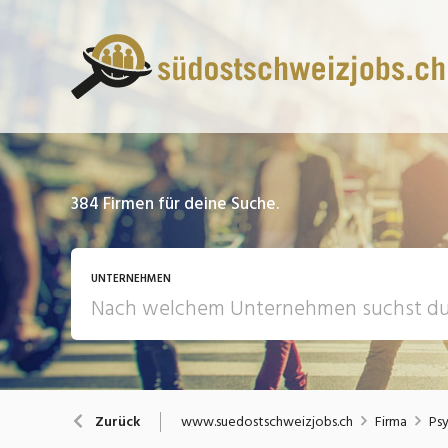
384
Firmen für deine Suche.
UNTERNEHMEN
www.suedostschweizjobs.ch
Firma
Psy
Zurück