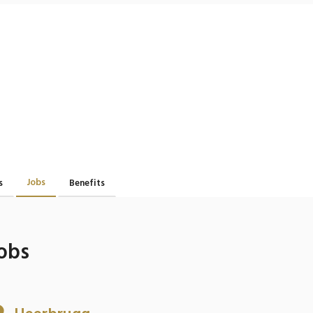
Jobs
s
Benefits
obs