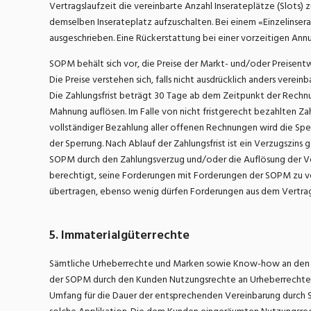
Vertragslaufzeit die vereinbarte Anzahl Inserateplätze (Slots) z
demselben Inserateplatz aufzuschalten. Bei einem «Einzelinsera
ausgeschrieben. Eine Rückerstattung bei einer vorzeitigen Annul
SOPM behält sich vor, die Preise der Markt- und/oder Preisentw
Die Preise verstehen sich, falls nicht ausdrücklich anders vere
Die Zahlungsfrist beträgt 30 Tage ab dem Zeitpunkt der Rechnun
Mahnung auflösen. Im Falle von nicht fristgerecht bezahlten 
vollständiger Bezahlung aller offenen Rechnungen wird die Spe
der Sperrung. Nach Ablauf der Zahlungsfrist ist ein Verzugszin
SOPM durch den Zahlungsverzug und/oder die Auflösung der Ver
berechtigt, seine Forderungen mit Forderungen der SOPM zu ver
übertragen, ebenso wenig dürfen Forderungen aus dem Vertrags
5. Immaterialgüterrechte
Sämtliche Urheberrechte und Marken sowie Know-how an den Ap
der SOPM durch den Kunden Nutzungsrechte an Urheberrechte
Umfang für die Dauer der entsprechenden Vereinbarung durch SOP