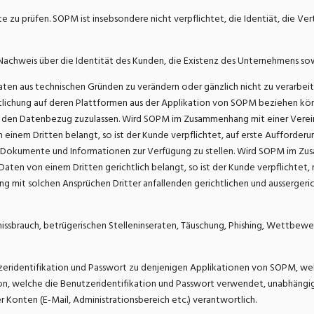
 zu prüfen. SOPM ist insebsondere nicht verpflichtet, die Identiät, die Ve
 Nachweis über die Identität des Kunden, die Existenz des Unternehmens s
n aus technischen Gründen zu verändern oder gänzlich nicht zu verarbeite
lichung auf deren Plattformen aus der Applikation von SOPM beziehen kö
tet, den Datenbezug zuzulassen. Wird SOPM im Zusammenhang mit einer Ve
inem Dritten belangt, so ist der Kunde verpflichtet, auf erste Aufforder
Dokumente und Informationen zur Verfügung zu stellen. Wird SOPM im Zu
en von einem Dritten gerichtlich belangt, so ist der Kunde verpflichtet, 
hang mit solchen Ansprüchen Dritter anfallenden gerichtlichen und ausser
missbrauch, betrügerischen Stelleninseraten, Täuschung, Phishing, Wettbew
eridentifikation und Passwort zu denjenigen Applikationen von SOPM, w
on, welche die Benutzeridentifikation und Passwort verwendet, unabhängig
 Konten (E-Mail, Administrationsbereich etc.) verantwortlich.