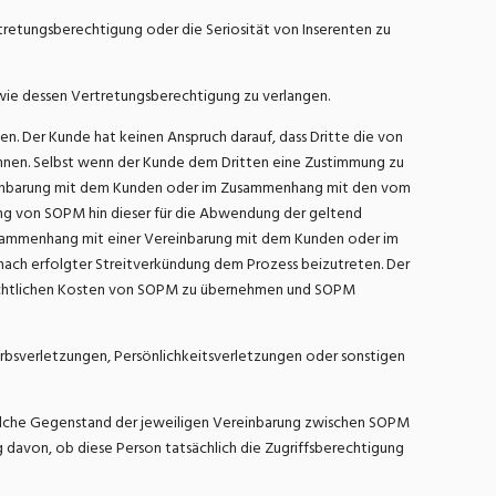
rtretungsberechtigung oder die Seriosität von Inserenten zu
owie dessen Vertretungsberechtigung zu verlangen.
n. Der Kunde hat keinen Anspruch darauf, dass Dritte die von
nnen. Selbst wenn der Kunde dem Dritten eine Zustimmung zu
reinbarung mit dem Kunden oder im Zusammenhang mit den vom
ung von SOPM hin dieser für die Abwendung der geltend
sammenhang mit einer Vereinbarung mit dem Kunden oder im
nach erfolgter Streitverkündung dem Prozess beizutreten. Der
gerichtlichen Kosten von SOPM zu übernehmen und SOPM
erbsverletzungen, Persönlichkeitsverletzungen oder sonstigen
elche Gegenstand der jeweiligen Vereinbarung zwischen SOPM
 davon, ob diese Person tatsächlich die Zugriffsberechtigung