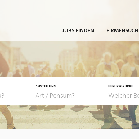
JOBS FINDEN
FIRMENSUCH
ANSTELLUNG
BERUFSGRUPPE
Bildung, Kunst, Design
10-100%
Pensum
POSITION
au, Handwerk, Elektro
Berufe, Sport
Temporär (befristet)
Führung
Einkauf, Logistik, Tra