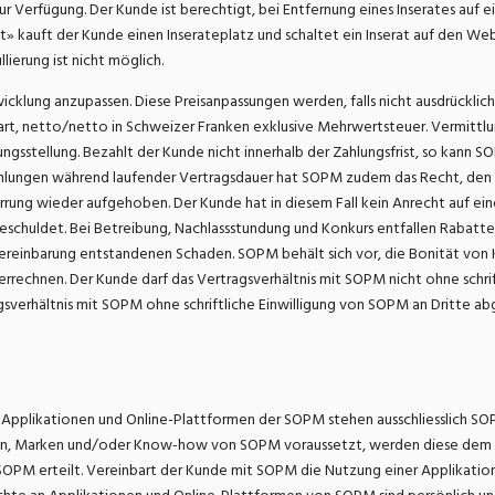
ur Verfügung. Der Kunde ist berechtigt, bei Entfernung eines Inserates auf e
t» kauft der Kunde einen Inserateplatz und schaltet ein Inserat auf den We
lierung ist nicht möglich.
icklung anzupassen. Diese Preisanpassungen werden, falls nicht ausdrückli
inbart, netto/netto in Schweizer Franken exklusive Mehrwertsteuer. Vermittl
gsstellung. Bezahlt der Kunde nicht innerhalb der Zahlungsfrist, so kann S
Zahlungen während laufender Vertragsdauer hat SOPM zudem das Recht, den 
rrung wieder aufgehoben. Der Kunde hat in diesem Fall kein Anrecht auf ei
s geschuldet. Bei Betreibung, Nachlassstundung und Konkurs entfallen Rabat
einbarung entstandenen Schaden. SOPM behält sich vor, die Bonität von Ku
rechnen. Der Kunde darf das Vertragsverhältnis mit SOPM nicht ohne schri
verhältnis mit SOPM ohne schriftliche Einwilligung von SOPM an Dritte a
plikationen und Online-Plattformen der SOPM stehen ausschliesslich SOP
n, Marken und/oder Know-how von SOPM voraussetzt, werden diese dem Ku
M erteilt. Vereinbart der Kunde mit SOPM die Nutzung einer Applikation ei