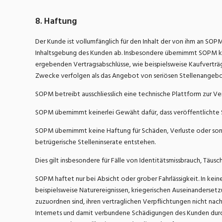
8. Haftung
Der Kunde ist vollumfänglich für den Inhalt der von ihm an SOP
Inhaltsgebung des Kunden ab. Insbesondere übernimmt SOPM kei
ergebenden Vertragsabschlüsse, wie beispielsweise Kaufverträge
Zwecke verfolgen als das Angebot von seriösen Stellenangebote
SOPM betreibt ausschliesslich eine technische Plattform zur V
SOPM übernimmt keinerlei Gewäht dafür, dass veröffentlichte S
SOPM übernimmt keine Haftung für Schäden, Verluste oder sons
betrügerische Stelleninserate entstehen.
Dies gilt insbesondere für Fälle von Identitätsmissbrauch, T
SOPM haftet nur bei Absicht oder grober Fahrlässigkeit. In k
beispielsweise Naturereignissen, kriegerischen Auseinanderse
zuzuordnen sind, ihren vertraglichen Verpflichtungen nicht nac
Internets und damit verbundene Schädigungen des Kunden durch