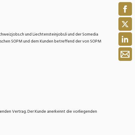
ment / Kader
chaft,
weizjobs.ch und Liechtensteinjobs.li und der Somedia
au,
on
wischen SOPM und dem Kunden betreffend der von SOPM
ss
swesen,
chenden Vertrag. Der Kunde anerkennt die vorliegenden