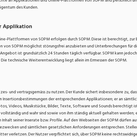
te an Applikationen und Online-Plattformen von SOPM sind persönlich und
Eigentum des Kunden.
r Applikation
ne-Plattformen von SOPM erfolgen durch SOPM. Diese ist berechtigt, zur Erf
men von SOPM möglichst störungsfrei anzubieten und Unterbrechungen für 
-Angebot ist grundsätzlich 24 Stunden täglich verfügbar. SOPM kann jedoch
. Die technische Weiterentwicklung liegt allein im Ermessen der SOPM.
zes- und vertragsgemäss zu nutzen. Der Kunde sichert insbesondere zu, das
Insertionsbestimmungen der entsprechenden Applikationen; er an sämtlich
otos, Videos, Musikstücke, Bilder, Texte, Software und Sounds berechtigt 
vollständig und wahr sind sowie von ihm ständig aktuell gehalten werden;
 Inhalt seiner Inserate bzw. Profile. Auf den Webseiten der SOPM dürfen auss
ecken und sämtlichen gesetzlichen Anforderungen entsprechen. Stellenins
ter verletzen. Der Nutzer verpflichtet sich, über SOPM keine rechtswidrigen