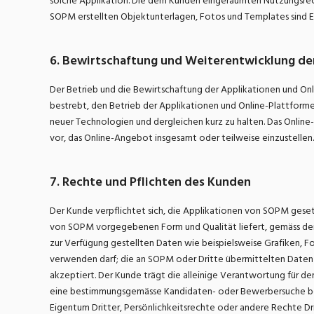
solche Applikation. Die dem Kunden eingeräumten Nutzungsrech
SOPM erstellten Objektunterlagen, Fotos und Templates sind 
6. Bewirtschaftung und Weiterentwicklung de
Der Betrieb und die Bewirtschaftung der Applikationen und Onli
bestrebt, den Betrieb der Applikationen und Online-Plattfor
neuer Technologien und dergleichen kurz zu halten. Das Online
vor, das Online-Angebot insgesamt oder teilweise einzustellen
7. Rechte und Pflichten des Kunden
Der Kunde verpflichtet sich, die Applikationen von SOPM geset
von SOPM vorgegebenen Form und Qualität liefert, gemäss den 
zur Verfügung gestellten Daten wie beispielsweise Grafiken, F
verwenden darf; die an SOPM oder Dritte übermittelten Daten 
akzeptiert. Der Kunde trägt die alleinige Verantwortung für den
eine bestimmungsgemässe Kandidaten- oder Bewerbersuche bezw
Eigentum Dritter, Persönlichkeitsrechte oder andere Rechte Drit