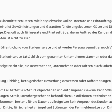
M übermittelten Daten, wie beispielsweise Online- Inserate und Printaufträg
nerlei Gewährleistungen und Garantien für die angebotenen Güter und Die
. Dies gilt auch für Inserate und Printaufträge, die im Auftrag des Kunden 
n ist nicht zulässig.
eröffentlichung von Stelleninserate und ist weder Personalvermittler noch
telleninserate tatsächlich vom genannten Unternehmen stammen oder dass d
tige Nachteile, die Bewerbenden, Unternehmen oder Dritten durch unbefugt
äuschung, Phishing, betrügerischen Bewerbungsprozessen oder Aufforderunge
einem Fall haftet SOPM für Folgeschäden und entgangenen Gewinn. Kann SOPM
tzungen, Streik, unvorhergesehenen behördlichen Restriktionen, technisch
hkommen, besteht für die Dauer des Ereignisses kein Anspruch des Kunden au
 Dritte, für Sicherheitsmängel und Störungen der Fernmeldenetze von Drit