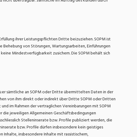
 nicht übertragbar. Sämtliche im Auftrag des Kunden durch
üllung ihrer Leistungspflichten Dritte beizuziehen. SOPM ist
die Behebung von Störungen, Wartungsarbeiten, Einführungen
 keine Mindestverfügbarkeit zusichern. Die SOPM behält sich
s:er sämtliche an SOPM oder Dritte übermittelten Daten in der
en von ihm direkt oder indirekt über Dritte SOPM oder Dritten
ist und im Rahmen der vertraglichen Vereinbarungen mit SOPM
 er die jeweiligen Allgemeinen Geschäftsbedingungen
chliesslich Stelleninserate bzw. Profile publiziert werden, die
erate bzw. Profile dürfen insbesondere kein geistiges
 Inhalte, insbesondere Inhalte mit rassistischem,