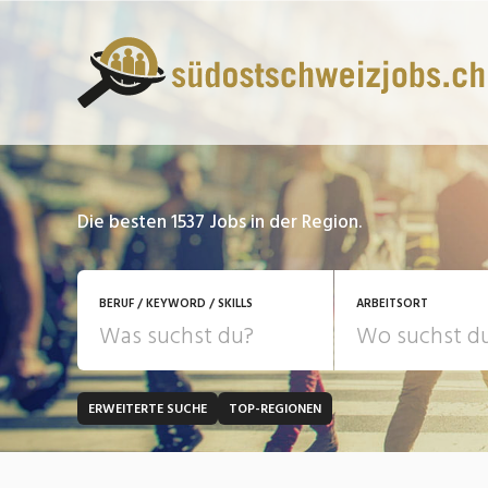
Die besten 1537 Jobs in der Region.
BERUF / KEYWORD / SKILLS
ARBEITSORT
ERWEITERTE SUCHE
TOP-REGIONEN
JOB-TYP
Bank, Versicherung
B
Festanstellung