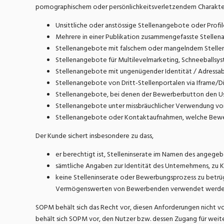
pornographischem oder persönlichkeitsverletzendem Charakter, 
Unsittliche oder anstössige Stellenangebote oder Profil
Mehrere in einer Publikation zusammengefasste Stellen
Stellenangebote mit falschem oder mangelndem Stellenti
Stellenangebote für Multilevelmarketing, Schneeballsys
Stellenangebote mit ungenügender Identität / Adressabg
Stellenangebote von Dritt-Stellenportalen via Iframe/Dir
Stellenangebote, bei denen der Bewerberbutton den User
Stellenangebote unter missbräuchlicher Verwendung vo
Stellenangebote oder Kontaktaufnahmen, welche Bewerbe
Der Kunde sichert insbesondere zu dass,
er berechtigt ist, Stelleninserate im Namen des angege
sämtliche Angaben zur Identität des Unternehmens, zu K
keine Stelleninserate oder Bewerbungsprozess zu betrü
Vermögenswerten von Bewerbenden verwendet werde
SOPM behält sich das Recht vor, diesen Anforderungen nicht v
behält sich SOPM vor, den Nutzer bzw. dessen Zugang für weit