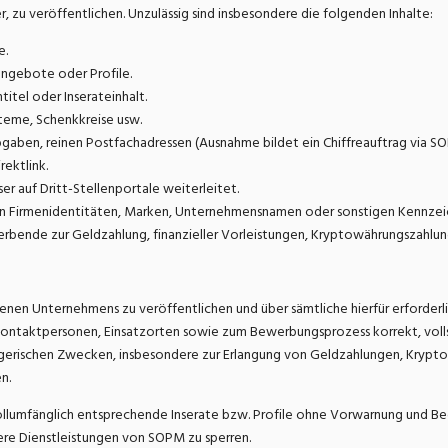
zu veröffentlichen. Unzulässig sind insbesondere die folgenden Inhalte:
e.
angebote oder Profile.
tel oder Inserateinhalt.
teme, Schenkkreise usw.
aben, reinen Postfachadressen (Ausnahme bildet ein Chiffreauftrag via SO
ektlink.
 auf Dritt-Stellenportale weiterleitet.
n Firmenidentitäten, Marken, Unternehmensnamen oder sonstigen Kennzeic
nde zur Geldzahlung, finanzieller Vorleistungen, Kryptowährungszahlung
benen Unternehmens zu veröffentlichen und über sämtliche hierfür erforder
ontaktpersonen, Einsatzorten sowie zum Bewerbungsprozess korrekt, vollstä
gerischen Zwecken, insbesondere zur Erlangung von Geldzahlungen, Krypt
n.
ollumfänglich entsprechende Inserate bzw. Profile ohne Vorwarnung und Be
ere Dienstleistungen von SOPM zu sperren.