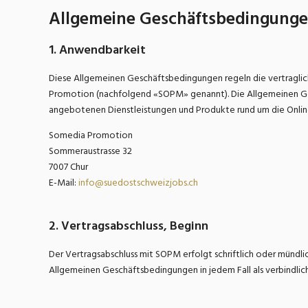
Chemie, Pharma, Biotechnologie
C
Allgemeine Geschäftsbedingung
Freelance
Fi
Engineering, Technik, Architektur
1. Anwendbarkeit
R
Lehrstelle
Diese Allgemeinen Geschäftsbedingungen regeln die vertraglic
Gastronomie, Hotellerie,
I
Tourismus, Lebensmittel
R
Promotion (nachfolgend «SOPM» genannt). Die Allgemeinen 
angebotenen Dienstleistungen und Produkte rund um die Onlin
K
Informatik, Telekommunikation
V
Somedia Promotion
Sommeraustrasse 32
Marketing, Kommunikation,
Me
7007 Chur
Medien, Druck
(F
E-Mail:
info@suedostschweizjobs.ch
V
Sicherheit, Rettung, Polizei, Zoll
A
2. Vertragsabschluss, Beginn
Der Vertragsabschluss mit SOPM erfolgt schriftlich oder mündl
Allgemeinen Geschäftsbedingungen in jedem Fall als verbindlic