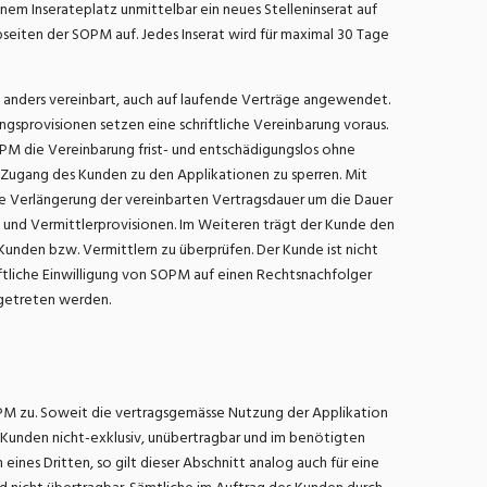
inem Inserateplatz unmittelbar ein neues Stelleninserat auf
bseiten der SOPM auf. Jedes Inserat wird für maximal 30 Tage
ch anders vereinbart, auch auf laufende Verträge angewendet.
ungsprovisionen setzen eine schriftliche Vereinbarung voraus.
OPM die Vereinbarung frist- und entschädigungslos ohne
Zugang des Kunden zu den Applikationen zu sperren. Mit
ne Verlängerung der vereinbarten Vertragsdauer um die Dauer
te und Vermittlerprovisionen. Im Weiteren trägt der Kunde den
nden bzw. Vermittlern zu überprüfen. Der Kunde ist nicht
ftliche Einwilligung von SOPM auf einen Rechtsnachfolger
bgetreten werden.
M zu. Soweit die vertragsgemässe Nutzung der Applikation
nden nicht-exklusiv, unübertragbar und im benötigten
nes Dritten, so gilt dieser Abschnitt analog auch für eine