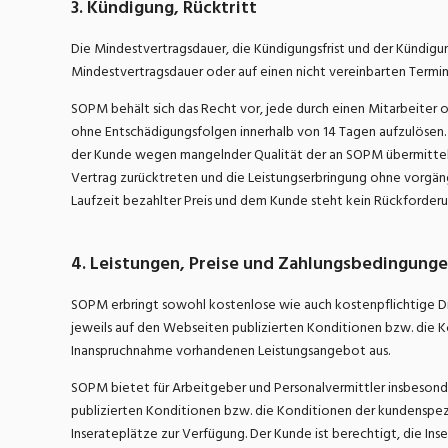
3. Kündigung, Rücktritt
Die Mindestvertragsdauer, die Kündigungsfrist und der Kündig
Mindestvertragsdauer oder auf einen nicht vereinbarten Termi
SOPM behält sich das Recht vor, jede durch einen Mitarbeite
ohne Entschädigungsfolgen innerhalb von 14 Tagen aufzulösen. I
der Kunde wegen mangelnder Qualität der an SOPM übermittelt
Vertrag zurücktreten und die Leistungserbringung ohne vorgängi
Laufzeit bezahlter Preis und dem Kunde steht kein Rückforderu
4. Leistungen, Preise und Zahlungsbedingung
SOPM erbringt sowohl kostenlose wie auch kostenpflichtige Di
jeweils auf den Webseiten publizierten Konditionen bzw. die 
Inanspruchnahme vorhandenen Leistungsangebot aus.
SOPM bietet für Arbeitgeber und Personalvermittler insbesonde
publizierten Konditionen bzw. die Konditionen der kundenspez
Inserateplätze zur Verfügung. Der Kunde ist berechtigt, die In