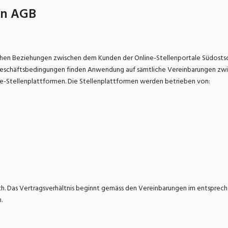
onsulting, Human Resources
Verkehr
en AGB
Praktikum
Manage
nanzen, Controlling, Treuhand,
Gartenbau, Landwirts
echt
Forstwirtschaft
Ferienjob
hen Beziehungen zwischen dem Kunden der Online-Stellenportale Südostsch
mmobilien, Facility Management,
Industrie, Maschinenb
einigung
Anlagenbau, Produkti
Geschäftsbedingungen finden Anwendung auf sämtliche Vereinbarungen z
e-Stellenplattformen. Die Stellenplattformen werden betrieben von:
aufm. Berufe, Kundendienst,
Körperpflege, Wellne
erwaltung
chanik, Elektronik, Optik, Textil
Medizin, Gesundheit
ertigung)
Pflege
erkauf, Handel, Kundenberatung,
ussendienst
ich. Das Vertragsverhältnis beginnt gemäss den Vereinbarungen im entspre
h.