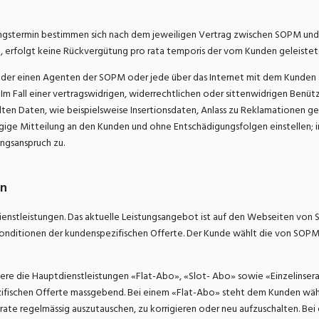
ungstermin bestimmen sich nach dem jeweiligen Vertrag zwischen SOPM und
n, erfolgt keine Rückvergütung pro rata temporis der vom Kunden geleiste
r oder einen Agenten der SOPM oder jede über das Internet mit dem Kunde
m Fall einer vertragswidrigen, widerrechtlichen oder sittenwidrigen Benütz
en Daten, wie beispielsweise Insertionsdaten, Anlass zu Reklamationen 
ge Mitteilung an den Kunden und ohne Entschädigungsfolgen einstellen; in d
ngsanspruch zu.
en
enstleistungen. Das aktuelle Leistungsangebot ist auf den Webseiten von S
Konditionen der kundenspezifischen Offerte. Der Kunde wählt die von SOP
re die Hauptdienstleistungen «Flat-Abo», «Slot- Abo» sowie «Einzelinsera
ifischen Offerte massgebend. Bei einem «Flat-Abo» steht dem Kunden währ
serate regelmässig auszutauschen, zu korrigieren oder neu aufzuschalten. 