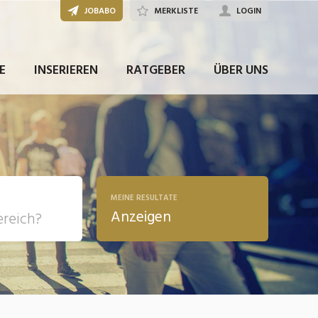
JOBABO
MERKLISTE
LOGIN
E
INSERIEREN
RATGEBER
ÜBER UNS
MEINE RESULTATE
Anzeigen
, Soziale
sposition
nsport,