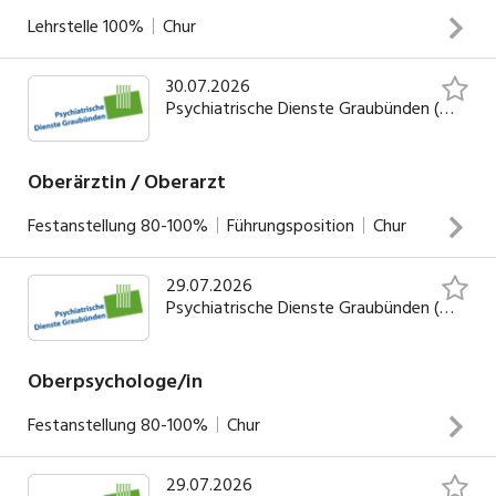
Lehrstelle
100%
Chur
30.07.2026
INSERAT ANSEHEN
Psychiatrische Dienste Graubünden (PDGR)
Oberärztin / Oberarzt
Festanstellung
80-100%
Führungsposition
Chur
29.07.2026
Sie führen ambulante kinder- und jugendpsychiatrische
Psychiatrische Dienste Graubünden (PDGR)
Behandlungen durchSie pflegen Kontakt zu unseren
interdisziplinären Netzwerk-PartnernSie wirken in der
Weiter- und Fortbildung mit und betreuen Assistenzärzte
Oberpsychologe/in
in Weiterbildung
Festanstellung
80-100%
Chur
INSERAT ANSEHEN
29.07.2026
Sie führen den Fachbereich Forensik fachlich und