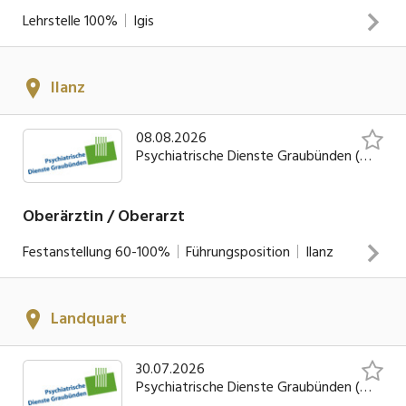
interprofessionellen Zusammenarbeit und vernetzen sich
Lehrstelle
100%
Igis
mit in- und externen StellenSie pflegen eine offene,
individuelle personenbezogene KommunikationLeitung und
INSERAT ANSEHEN
Durchführung von Gruppentherapien
Ilanz
08.08.2026
Psychiatrische Dienste Graubünden (PDGR)
Oberärztin / Oberarzt
Festanstellung
60-100%
Führungsposition
Ilanz
Sie führen selbständig ambulante psychiatrische und
Landquart
psychotherapeutische Diagnostik und Therapien durch und
supervidieren Assistenzärzte und PsychologenSie
30.07.2026
behandeln Patientinnen und Patienten mit Erkrankungen
Psychiatrische Dienste Graubünden (PDGR)
aus dem gesamten Diagnosespektrum der