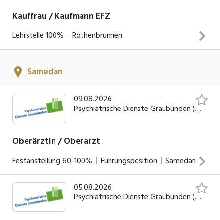
INSERAT ANSEHEN
Kauffrau / Kaufmann EFZ
Lehrstelle
100%
Rothenbrunnen
INSERAT ANSEHEN
Samedan
09.08.2026
Psychiatrische Dienste Graubünden (PDGR)
Oberärztin / Oberarzt
Festanstellung
60-100%
Führungsposition
Samedan
05.08.2026
Sie führen selbständig ambulante psychiatrische und
Psychiatrische Dienste Graubünden (PDGR)
psychotherapeutische Diagnostik und Therapien durch und
unterstützen Psychologinnen und Psychologen bei