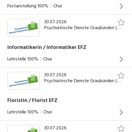
EFZSie sind für die kompetente und kundenfreundliche
Festanstellung
100%
Chur
Beratung unserer Kundschaft zuständigSie unterstützen
INSERAT ANSEHEN
die betreuten Angestellten im Arbeitsprozess
30.07.2026
Teilnahme an Ärzterapporten, stationsinternen Rapporten,
Psychiatrische Dienste Graubünden (PDGR)
Oberarztvisiten, Fallbesprechungen, Standortgesprächen
und TeambesprechungenEintrittsgespräche mit
anschliessender Dokumentation unter Supervision des
Informatikerin / Informatiker EFZ
Oberarztes / OberpsychologinPsychologische Betreuung
Lehrstelle
100%
Chur
und Behandlung der Patienten sowie entsprechende
INSERAT ANSEHEN
DokumentationÜbernahme von Fallführungen mit allen
30.07.2026
administrativen AufgabenZusammenarbeit im
INSERAT ANSEHEN
Psychiatrische Dienste Graubünden (PDGR)
multiprofessionellen TeamSystemische Arbeit unter
Einbezug der Behandlungspartner und Angehörigen
Floristin / Florist EFZ
Lehrstelle
100%
Chur
30.07.2026
INSERAT ANSEHEN