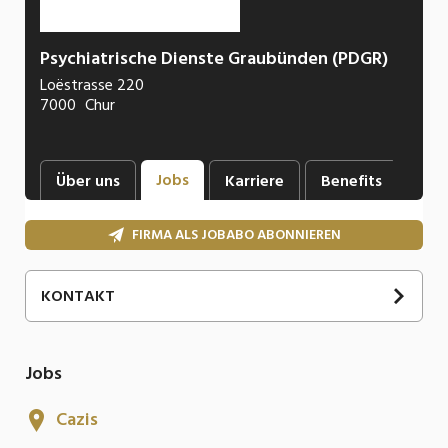
Psychiatrische Dienste Graubünden (PDGR)
Loëstrasse 220
7000
Chur
Jobs
Über uns
Karriere
Benefits
Ne
FIRMA ALS JOBABO ABONNIEREN
KONTAKT
Jobs
Cazis