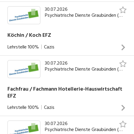
30.07.2026
Teilnahme an Ärzterapporten, stationsinternen Rapporten,
Psychiatrische Dienste Graubünden (PDGR)
Oberarztvisiten, Fallbesprechungen, Standortgesprächen
und TeambesprechungenEintrittsgespräche mit
anschliessender Dokumentation unter Supervision des
Köchin / Koch EFZ
Oberarztes / OberpsychologinPsychologische Betreuung
Lehrstelle
100%
Cazis
und Behandlung der Patienten sowie entsprechende
INSERAT ANSEHEN
DokumentationÜbernahme von Fallführungen mit allen
30.07.2026
administrativen AufgabenZusammenarbeit im
INSERAT ANSEHEN
Psychiatrische Dienste Graubünden (PDGR)
multiprofessionellen TeamSystemische Arbeit unter
Einbezug der Behandlungspartner und Angehörigen
Fachfrau / Fachmann Hotellerie-Hauswirtschaft
EFZ
Lehrstelle
100%
Cazis
30.07.2026
INSERAT ANSEHEN
Psychiatrische Dienste Graubünden (PDGR)