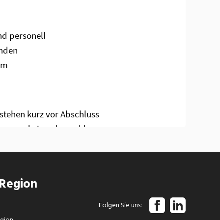
 Region
Folgen Sie uns
egion