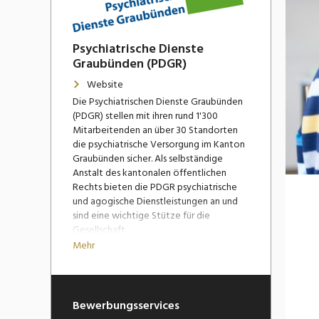
Psychiatrische Dienste
Graubünden (PDGR)
Website
Die Psychiatrischen Dienste Graubünden
(PDGR) stellen mit ihren rund 1'300
Mitarbeitenden an über 30 Standorten
die psychiatrische Versorgung im Kanton
Graubünden sicher. Als selbständige
Anstalt des kantonalen öffentlichen
Rechts bieten die PDGR psychiatrische
und agogische Dienstleistungen an und
sind eine wichtige Stütze für die
Gesellschaft.
Mehr
Das Behandlungs- und
Betreuungsangebot richtet sich an
Kinder, Jugendliche sowie Erwachsene
und umfasst alle psychiatrischen
Bewerbungsservices
Krankheitsbilder. Die PDGR führen