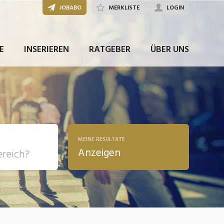
JOBABO
MERKLISTE
LOGIN
JETZT BEWERBEN
E
INSERIEREN
RATGEBER
ÜBER UNS
MEINE RESULTATE
Anzeigen
, Soziale
sposition
nsport,