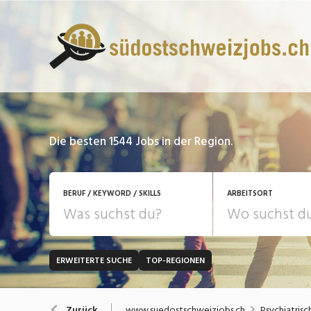
Die besten 1544 Jobs in der Region.
BERUF / KEYWORD / SKILLS
ARBEITSORT
ERWEITERTE SUCHE
TOP-REGIONEN
JOB-TYP
Bank, Versicherung
B
Festanstellung
www.suedostschweizjobs.ch
Psychiatris
Zurück