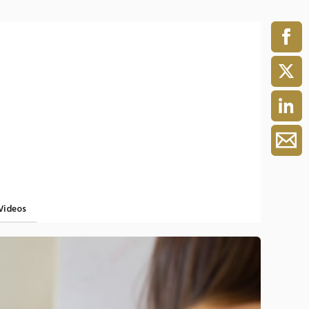
ment / Kader
chaft,
au,
on
ss
swesen,
Videos