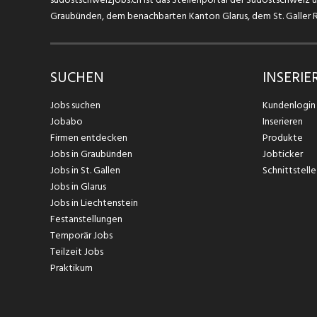
Graubünden, dem benachbarten Kanton Glarus, dem St. Galler Rh
SUCHEN
INSERIE
Jobs suchen
Kundenlogin
Jobabo
Inserieren
Firmen entdecken
Produkte
Jobs in Graubünden
Jobticker
Jobs in St. Gallen
Schnittstelle
Jobs in Glarus
Jobs in Liechtenstein
Festanstellungen
Temporär Jobs
Teilzeit Jobs
Praktikum