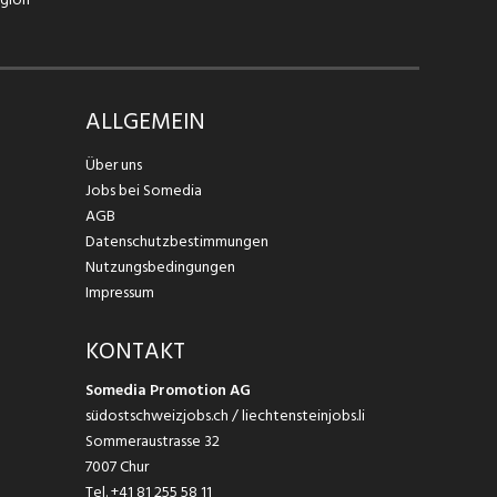
ALLGEMEIN
Über uns
Jobs bei Somedia
AGB
Datenschutzbestimmungen
Nutzungsbedingungen
Impressum
KONTAKT
Somedia Promotion AG
südostschweizjobs.ch / liechtensteinjobs.li
Sommeraustrasse 32
7007 Chur
Tel.
+41 81 255 58 11