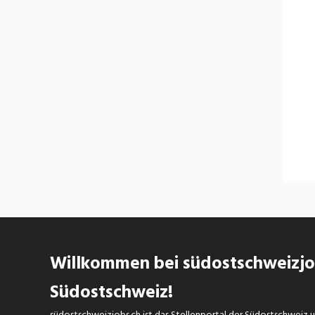
Unser Arbeitgeberversprechen:
www.pdgr.ch/arbeitgeberversprechen
Willkommen bei südostschweizjob
Südostschweiz!
südostschweizjobs.ch ist das Stellenportal der Südostschweiz un