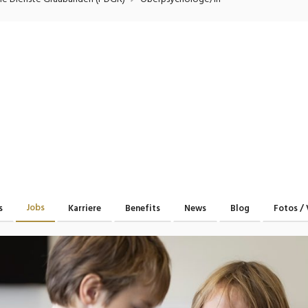
onsulting, Human Resources
Verkehr
Praktikum
Manage
nanzen, Controlling, Treuhand,
Gartenbau, Landwirts
echt
Forstwirtschaft
Ferienjob
mmobilien, Facility Management,
Industrie, Maschinenb
einigung
Anlagenbau, Produkti
aufm. Berufe, Kundendienst,
Körperpflege, Wellne
erwaltung
chanik, Elektronik, Optik, Textil
Medizin, Gesundheit
ertigung)
Pflege
erkauf, Handel, Kundenberatung,
Jobs
s
Karriere
Benefits
News
Blog
Fotos / 
ussendienst