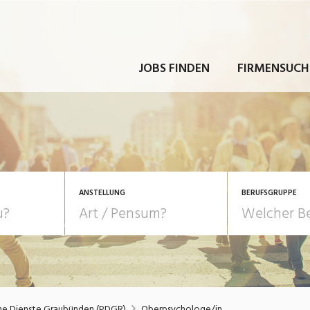
JOBS FINDEN
FIRMENSUCH
ANSTELLUNG
BERUFSGRUPPE
Bildung, Kunst, Design
10-100%
Pensum
POSITION
au, Handwerk, Elektro
Berufe, Sport
Temporär (befristet)
Führung
Einkauf, Logistik, Tra
che Dienste Graubünden (PDGR)
Oberpsychologe/in