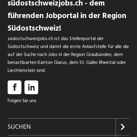
südostschweizjobs.ch - dem
Februar 2027 als Mitarbeiter:in Sekretariat Pflegekader 50
- 50% Chur Die Intensivmedizin übernimmt Verantwortung
führenden Jobportal in der Region
für Patientinnen und Patienten, die akut bedroht,
Südostschweiz!
schwerkrank oder lebensbedrohlich verletzt sind. Es ist uns
INSERAT ANSEHEN
das grösste Anliegen, unseren Patientinnen und Patienten
südostschweizjobs.ch ist das Stellenportal der
in dieser kritischen Lebensphase die individuell optimale ...
Südostschweiz und damit die erste Anlaufstelle für alle die
auf der Suche nach Jobs in der Region Graubünden, dem
benachbarten Kanton Glarus, dem St. Galler Rheintal oder
Liechtenstein sind.
Folgen Sie uns
SUCHEN