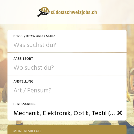
BERUF / KEYWORD / SKILLS
ARBEITSORT
ANSTELLUNG
BERUFSGRUPPE
JOB-TYP
10-100%
Festanstellung
MEINE RESULTATE
Bank, Versicherung