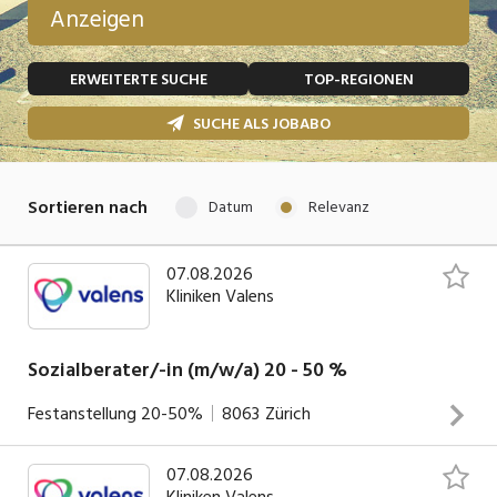
Anzeigen
Temporär (befristet)
Bau, Handwerk, Elektro
ERWEITERTE SUCHE
TOP-REGIONEN
Bildung, Kunst, Design, Soziale Berufe, Sport
Freelance
SUCHE ALS JOBABO
Chemie, Pharma, Biotechnologie
Praktikum
Consulting, Human Resources
Lehrstelle
Sortieren nach
Datum
Relevanz
Einkauf, Logistik, Transport, Verkehr
Ferienjob
Engineering, Technik, Architektur
07.08.2026
Kliniken Valens
POSITION
Finanzen, Controlling, Treuhand, Recht
Gartenbau, Landwirtschaft, Forstwirtschaft
Sozialberater/-in (m/w/a) 20 - 50 %
Führungsposition
Gastronomie, Hotellerie, Tourismus,
Festanstellung
20-50%
8063
Zürich
Management / Kader
Lebensmittel
Immobilien, Facility Management, Reinigung
07.08.2026
Weitblick für Reha und meine Karriere – das ist das Lebens-
Kliniken Valens