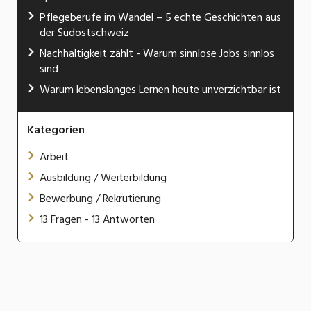
Pflegeberufe im Wandel – 5 echte Geschichten aus
der Südostschweiz
Nachhaltigkeit zählt - Warum sinnlose Jobs sinnlos
sind
Warum lebenslanges Lernen heute unverzichtbar ist
Kategorien
Arbeit
Ausbildung / Weiterbildung
Bewerbung / Rekrutierung
13 Fragen - 13 Antworten