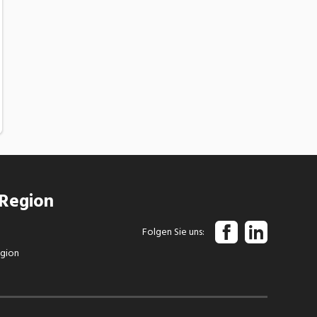
 Region
Folgen Sie uns
egion