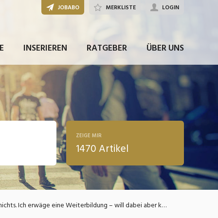
JOBABO
MERKLISTE
LOGIN
E
INSERIEREN
RATGEBER
ÜBER UNS
ZEIGE MIR
1470 Artikel
ldung
Den Titel, den ich erworben habe, bringt mir gefühlt gar nichts. Ich erwäge eine Weiterbildung – will dabei aber keine praktischen Erfahrungen einbüssen. Was soll ich tun?