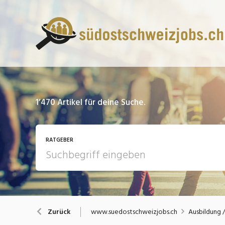
1’470
Artikel für deine Suche.
RATGEBER
13 Fragen - 13 Antworten
A
www.suedostschweizjobs.ch
Ausbildung 
Zurück
Bewerbung / Rekrutierung