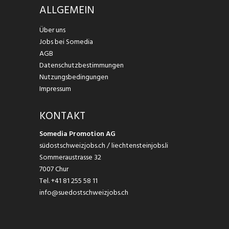
ALLGEMEIN
Über uns
Jobs bei Somedia
AGB
Datenschutzbestimmungen
Nutzungsbedingungen
Impressum
KONTAKT
Somedia Promotion AG
südostschweizjobs.ch / liechtensteinjobs.li
Sommeraustrasse 32
7007 Chur
Tel.
+41 81 255 58 11
info@suedostschweizjobs.ch