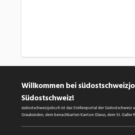
Willkommen bei südostschweizjob
Südostschweiz!
südostschweizjobs.ch ist das Stellenportal der Südostschweiz un
Graubünden, dem benachbarten Kanton Glarus, dem St. Galler Rh