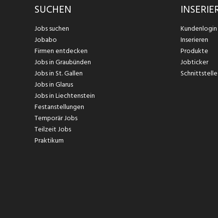
SUCHEN
INSERIE
Jobs suchen
Kundenlogin
Jobabo
Inserieren
Firmen entdecken
Produkte
Jobs in Graubünden
Jobticker
Jobs in St. Gallen
Schnittstelle
Jobs in Glarus
Jobs in Liechtenstein
Festanstellungen
Temporär Jobs
Teilzeit Jobs
Praktikum