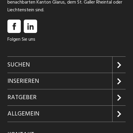
benachbarten Kanton Glarus, dem St. Galler Rheintal oder
Liechtenstein sind.
Folgen Sie uns
SUCHEN
Jobs suchen
INSERIEREN
Jobabo
Kundenlogin
RATGEBER
Firmen entdecken
Inserieren
Glossar
ALLGEMEIN
Jobs in Graubünden
Produkte
Ratgeber Arbeit
Über uns