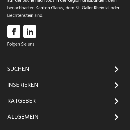
auf der Suche nach Jobs in der Region Graubünden, dem
benachbarten Kanton Glarus, dem St. Galler Rheintal oder
Liechtenstein sind.
Folgen Sie uns
SUCHEN
Jobs suchen
INSERIEREN
Jobabo
Kundenlogin
RATGEBER
Firmen entdecken
Inserieren
Glossar
ALLGEMEIN
Jobs in Graubünden
Produkte
Ratgeber Arbeit