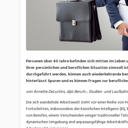
Personen über 40 Jahre befinden sich mitten im Leben
ihrer persönlichen und beruflichen Situation sinnvoll 
durchgeführt werden, können auch wiederkehrende ber
hinterlässt Spuren und es können Fragen zur beruflic
von Annette Decurtins, dipl. Berufs-, Studien- und Laufba
Die sich wandelnde Arbeitswelt steht vor einer Reihe von 
Fortschritten, insbesondere der Künstlichen Intelligenz (KI
von Berufen, einem Verschwinden einiger traditioneller Tä
dynamischen Umgebung sind anpassungsfähige Arbeitskräfte 