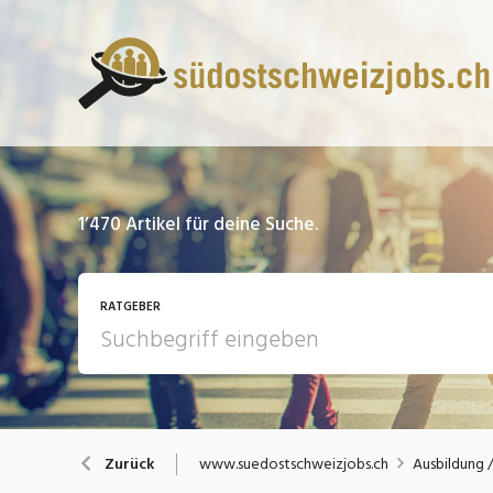
1’470
Artikel für deine Suche.
RATGEBER
13 Fragen - 13 Antworten
A
www.suedostschweizjobs.ch
Ausbildung 
Zurück
Bewerbung / Rekrutierung