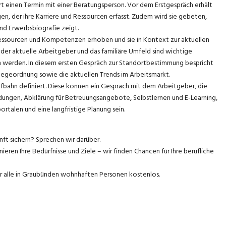
rt einen Termin mit einer Beratungsperson. Vor dem Erstgespräch erhält
n, der ihre Karriere und Ressourcen erfasst. Zudem wird sie gebeten,
und Erwerbsbiografie zeigt.
Ressourcen und Kompetenzen erhoben und sie in Kontext zur aktuellen
der aktuelle Arbeitgeber und das familiäre Umfeld sind wichtige
 werden. In diesem ersten Gespräch zur Standortbestimmung bespricht
slegeordnung sowie die aktuellen Trends im Arbeitsmarkt.
bahn definiert. Diese können ein Gespräch mit dem Arbeitgeber, die
ungen, Abklärung für Betreuungsangebote, Selbstlernen und E-Learning,
rtalen und eine langfristige Planung sein.
nft sichern? Sprechen wir darüber.
nieren Ihre Bedürfnisse und Ziele – wir finden Chancen für Ihre berufliche
ür alle in Graubünden wohnhaften Personen kostenlos.