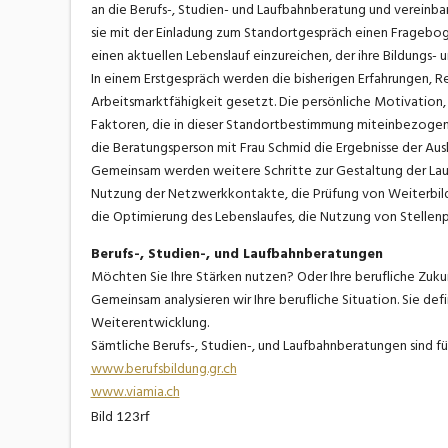
an die Berufs-, Studien- und Laufbahnberatung und vereinba
sie mit der Einladung zum Standortgespräch einen Frageboge
einen aktuellen Lebenslauf einzureichen, der ihre Bildungs- 
In einem Erstgespräch werden die bisherigen Erfahrungen, 
Arbeitsmarktfähigkeit gesetzt. Die persönliche Motivation, 
Faktoren, die in dieser Standortbestimmung miteinbezogen
die Beratungsperson mit Frau Schmid die Ergebnisse der Au
Gemeinsam werden weitere Schritte zur Gestaltung der Lauf
Nutzung der Netzwerkkontakte, die Prüfung von Weiterbild
die Optimierung des Lebenslaufes, die Nutzung von Stellenpo
Berufs-, Studien-, und Laufbahnberatungen
Möchten Sie Ihre Stärken nutzen? Oder Ihre berufliche Zuku
Gemeinsam analysieren wir Ihre berufliche Situation. Sie defi
Weiterentwicklung.
Sämtliche Berufs-, Studien-, und Laufbahnberatungen sind f
www.berufsbildung.gr.ch
www.viamia.ch
Bild
123rf