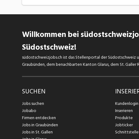
Willkommen bei südostschweizjob
Südostschweiz!
südostschweizjobs.ch ist das Stellenportal der Südostschweiz un
Graubünden, dem benachbarten Kanton Glarus, dem St. Galler Rh
SUCHEN
INSERIE
Jobs suchen
Kundenlogin
Jobabo
Inserieren
Firmen entdecken
Produkte
Jobs in Graubünden
Jobticker
Jobs in St. Gallen
Schnittstelle