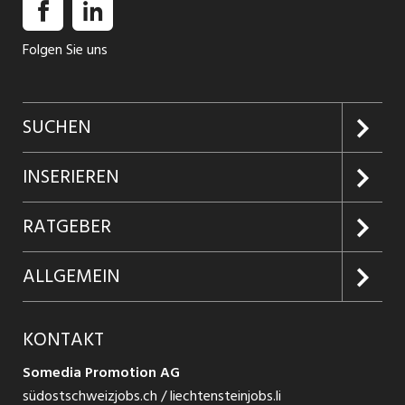
Folgen Sie uns
SUCHEN
Jobs suchen
INSERIEREN
Jobabo
Kundenlogin
RATGEBER
Firmen entdecken
Inserieren
Glossar
ALLGEMEIN
Jobs in Graubünden
Produkte
Ratgeber Arbeit
Über uns
KONTAKT
Jobs in St. Gallen
Jobticker
Ratgeber Ausbildung / Weiterbildung
Jobs bei Somedia
Somedia Promotion AG
Jobs in Glarus
Schnittstelle
südostschweizjobs.ch / liechtensteinjobs.li
Ratgeber Bewerbung / Rekrutierung