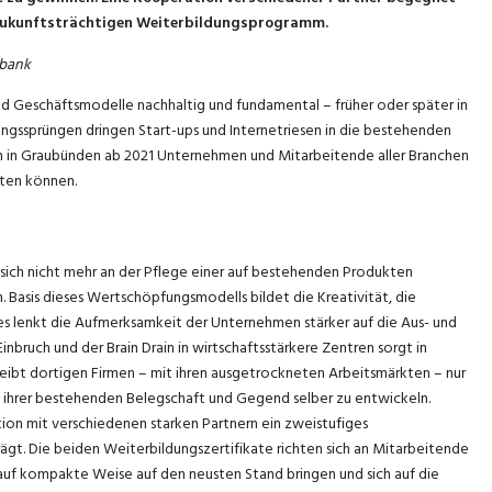
zukunftsträchtigen Weiterbildungsprogramm.
lbank
nd Geschäftsmodelle nachhaltig und fundamental – früher oder später in
gssprüngen dringen Start-ups und Internetriesen in die bestehenden
 in Graubünden ab 2021 Unternehmen und Mitarbeitende aller Branchen
iten können.
 sich nicht mehr an der Pflege einer auf bestehenden Produkten
Basis dieses Wertschöpfungsmodells bildet die Kreativität, die
 lenkt die Aufmerksamkeit der Unternehmen stärker auf die Aus- und
nbruch und der Brain Drain in wirtschaftsstärkere Zentren sorgt in
eibt dortigen Firmen – mit ihren ausgetrockneten Arbeitsmärkten – nur
n ihrer bestehenden Belegschaft und Gegend selber zu entwickeln.
on mit verschiedenen starken Partnern ein zweistufiges
ägt. Die beiden Weiterbildungszertifikate richten sich an Mitarbeitende
 auf kompakte Weise auf den neusten Stand bringen und sich auf die