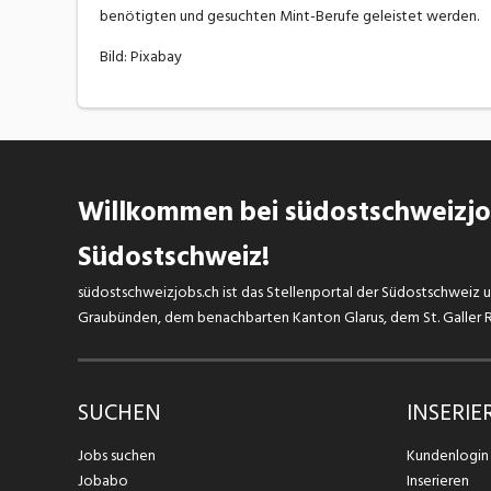
benötigten und gesuchten Mint-Berufe geleistet werden.
Bild: Pixabay
Willkommen bei südostschweizjob
Südostschweiz!
südostschweizjobs.ch ist das Stellenportal der Südostschweiz un
Graubünden, dem benachbarten Kanton Glarus, dem St. Galler Rh
SUCHEN
INSERIE
Jobs suchen
Kundenlogin
Jobabo
Inserieren