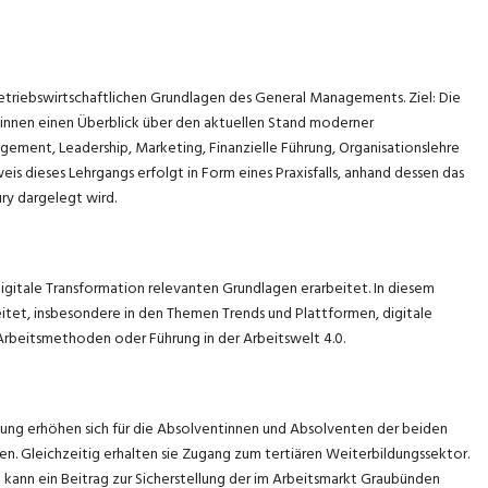
etriebswirtschaftlichen Grundlagen des General Managements. Ziel: Die
innen einen Überblick über den aktuellen Stand moderner
ement, Leadership, Marketing, Finanzielle Führung, Organisationslehre
 dieses Lehrgangs erfolgt in Form eines Praxisfalls, anhand dessen das
ury dargelegt wird.
digitale Transformation relevanten Grundlagen erarbeitet. In diesem
eitet, insbesondere in den Themen Trends und Plattformen, digitale
rbeitsmethoden oder Führung in der Arbeitswelt 4.0.
dung erhöhen sich für die Absolventinnen und Absolventen der beiden
n. Gleichzeitig erhalten sie Zugang zum tertiären Weiterbildungssektor.
 kann ein Beitrag zur Sicherstellung der im Arbeitsmarkt Graubünden