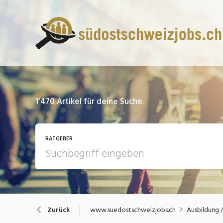
1’470
Artikel für deine Suche.
RATGEBER
13 Fragen - 13 Antworten
A
www.suedostschweizjobs.ch
Ausbildung 
Zurück
Bewerbung / Rekrutierung