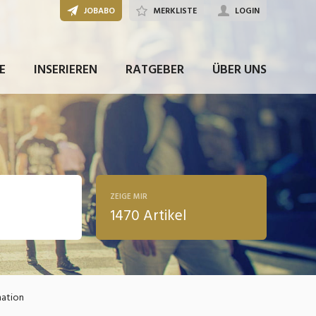
JOBABO
MERKLISTE
LOGIN
E
INSERIEREN
RATGEBER
ÜBER UNS
ZEIGE MIR
1470 Artikel
ldung
mation