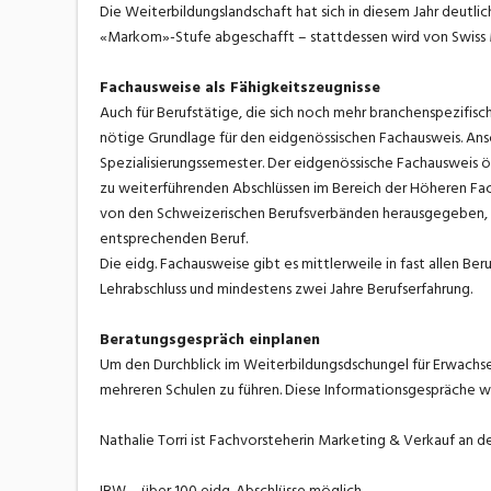
Die Weiterbildungslandschaft hat sich in diesem Jahr deutl
«Markom»-Stufe abgeschafft – stattdessen wird von Swiss 
Fachausweise als Fähigkeitszeugnisse
Auch für Berufstätige, die sich noch mehr branchenspezifisc
nötige Grundlage für den eidgenössischen Fachausweis. Ansc
Spezialisierungssemester. Der eidgenössische Fachausweis ö
zu weiterführenden Abschlüssen im Bereich der Höheren F
von den Schweizerischen Berufsverbänden herausgegeben, di
entsprechenden Beruf.
Die eidg. Fachausweise gibt es mittlerweile in fast allen Ber
Lehrabschluss und mindestens zwei Jahre Berufserfahrung.
Beratungsgespräch einplanen
Um den Durchblick im Weiterbildungsdschungel für Erwachsen
mehreren Schulen zu führen. Diese Informationsgespräche 
Nathalie Torri ist Fachvorsteherin Marketing & Verkauf an d
IBW – über 100 eidg. Abschlüsse möglich