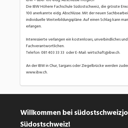
Die IBW Höhere Fachschule Südostschweiz, die grösste Erwa
100 anerkannte eidg. Abschlüsse. Mit der neuen Sachbearbei
individuelle Weiterbildungspläne. Auf einen Schlag kann ma
erlangen.
Interessierte verlangen ein kostenloses, unverbindliches un
Fachverantwortlichen.
Telefon: 081 403 33 33 oder E-Mail: wirtschaft@ibw.ch.
An der IBW in Chur, Sargans oder Ziegelbrücke werden zud
www.ibw.ch.
Willkommen bei südostschweizjob
Südostschweiz!