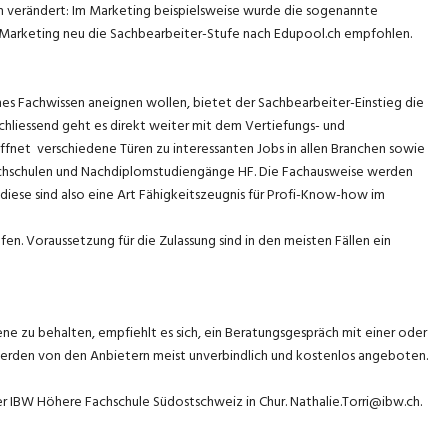
ich verändert: Im Marketing beispielsweise wurde die sogenannte
Marketing neu die Sachbearbeiter-Stufe nach Edupool.ch empfohlen.
hes Fachwissen aneignen wollen, bietet der Sachbearbeiter-Einstieg die
hliessend geht es direkt weiter mit dem Vertiefungs- und
ffnet verschiedene Türen zu interessanten Jobs in allen Branchen sowie
achschulen und Nachdiplomstudiengänge HF. Die Fachausweise werden
ese sind also eine Art Fähigkeitszeugnis für Profi-Know-how im
ufen. Voraussetzung für die Zulassung sind in den meisten Fällen ein
e zu behalten, empfiehlt es sich, ein Beratungsgespräch mit einer oder
werden von den Anbietern meist unverbindlich und kostenlos angeboten.
er IBW Höhere Fachschule Südostschweiz in Chur. Nathalie.Torri@ibw.ch.