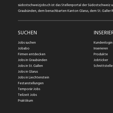
südostschweizjobs.ch ist das Stellenportal der Südostschweiz un
Graubünden, dem benachbarten Kanton Glarus, dem St. Galler Rh
SUCHEN
INSERIE
Jobs suchen
Kundenlogin
Jobabo
Inserieren
Firmen entdecken
Produkte
Jobs in Graubünden
Jobticker
Jobs in St. Gallen
Schnittstelle
Jobs in Glarus
Jobs in Liechtenstein
Festanstellungen
Temporär Jobs
Teilzeit Jobs
Praktikum