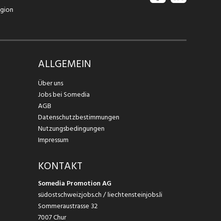
egion
ALLGEMEIN
Über uns
Jobs bei Somedia
AGB
Datenschutzbestimmungen
Nutzungsbedingungen
Impressum
KONTAKT
Somedia Promotion AG
südostschweizjobs.ch / liechtensteinjobs.li
Sommeraustrasse 32
7007 Chur