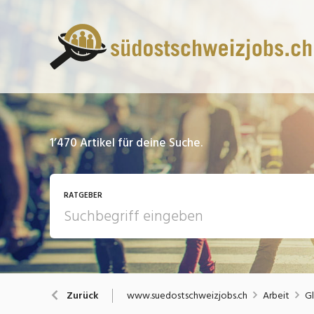
1’470
Artikel für deine Suche.
RATGEBER
13 Fragen - 13 Antworten
A
www.suedostschweizjobs.ch
Arbeit
Gl
Zurück
Bewerbung / Rekrutierung