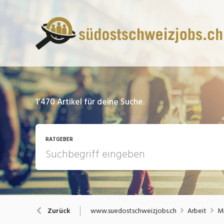
1’470
Artikel für deine Suche.
RATGEBER
13 Fragen - 13 Antworten
A
www.suedostschweizjobs.ch
Arbeit
Mi
Zurück
Bewerbung / Rekrutierung