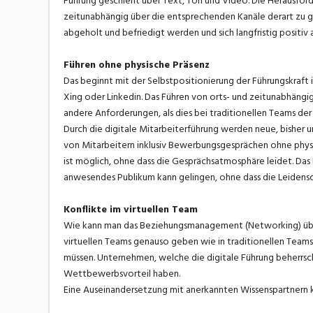
Führung geschieht über Text, Ton und Video. Die Herausford
zeitunabhängig über die entsprechenden Kanäle derart zu g
abgeholt und befriedigt werden und sich langfristig positiv
Führen ohne physische Präsenz
Das beginnt mit der Selbstpositionierung der Führungskraf
Xing oder Linkedin. Das Führen von orts- und zeitunabhäng
andere Anforderungen, als dies bei traditionellen Teams der Fa
Durch die digitale Mitarbeiterführung werden neue, bisher u
von Mitarbeitern inklusiv Bewerbungsgesprächen ohne physi
ist möglich, ohne dass die Gesprächsatmosphäre leidet. D
anwesendes Publikum kann gelingen, ohne dass die Leidensch
Konflikte im virtuellen Team
Wie kann man das Beziehungsmanagement (Networking) übe
virtuellen Teams genauso geben wie in traditionellen Team
müssen. Unternehmen, welche die digitale Führung beherrs
Wettbewerbsvorteil haben.
Eine Auseinandersetzung mit anerkannten Wissenspartnern ka