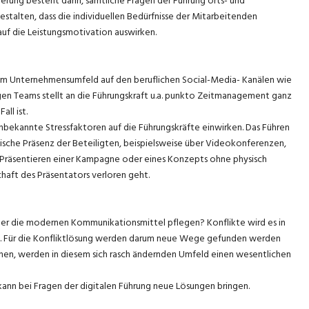
erung besteht darin, sämtliche Fragen der Führung orts- und
estalten, dass die individuellen Bedürfnisse der Mitarbeitenden
 auf die Leistungsmotivation auswirken.
t im Unternehmensumfeld auf den beruflichen Social-Media- Kanälen wie
igen Teams stellt an die Führungskraft u.a. punkto Zeitmanagement ganz
ll ist.
nbekannte Stressfaktoren auf die Führungskräfte einwirken. Das Führen
sche Präsenz der Beteiligten, beispielsweise über Videokonferenzen,
as Präsentieren einer Kampagne oder eines Konzepts ohne physisch
aft des Präsentators verloren geht.
r die modernen Kommunikationsmittel pflegen? Konflikte wird es in
s. Für die Konfliktlösung werden darum neue Wege gefunden werden
chen, werden in diesem sich rasch ändernden Umfeld einen wesentlichen
nn bei Fragen der digitalen Führung neue Lösungen bringen.