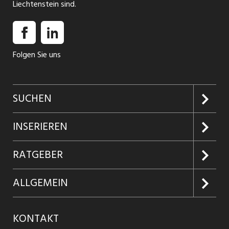
Liechtenstein sind.
Folgen Sie uns
SUCHEN
Jobs suchen
INSERIEREN
Jobabo
Kundenlogin
RATGEBER
Firmen entdecken
Inserieren
Glossar
ALLGEMEIN
Jobs in Graubünden
Produkte
Ratgeber Arbeit
Über uns
KONTAKT
Jobs in St. Gallen
Jobticker