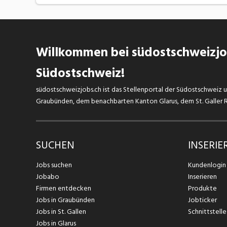
Willkommen bei südostschweizjob
Südostschweiz!
südostschweizjobs.ch ist das Stellenportal der Südostschweiz un
Graubünden, dem benachbarten Kanton Glarus, dem St. Galler Rh
SUCHEN
INSERIE
Jobs suchen
Kundenlogin
Jobabo
Inserieren
Firmen entdecken
Produkte
Jobs in Graubünden
Jobticker
Jobs in St. Gallen
Schnittstelle
Jobs in Glarus