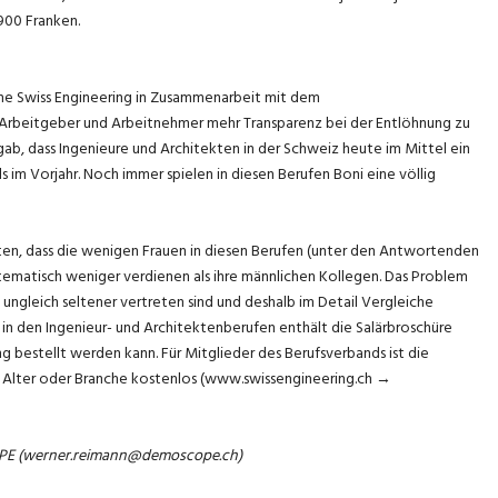
'900 Franken.
lche Swiss Engineering in Zusammenarbeit mit dem
Arbeitgeber und Arbeitnehmer mehr Transparenz bei der Entlöhnung zu
ergab, dass Ingenieure und Architekten in der Schweiz heute im Mittel ein
ls im Vorjahr. Noch immer spielen in diesen Berufen Boni eine völlig
lten, dass die wenigen Frauen in diesen Berufen (unter den Antwortenden
ystematisch weniger verdienen als ihre männlichen Kollegen. Das Problem
n ungleich seltener vertreten sind und deshalb im Detail Vergleiche
n in den Ingenieur- und Architektenberufen enthält die Salärbroschüre
ng bestellt werden kann. Für Mitglieder des Berufsverbands ist die
n, Alter oder Branche kostenlos (www.swissengineering.ch →
OPE (werner.reimann@demoscope.ch)