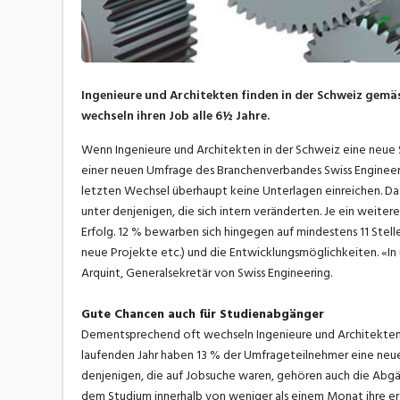
Ingenieure und Architekten finden in der Schweiz gemäss
wechseln ihren Job alle 6½ Jahre.
Wenn Ingenieure und Architekten in der Schweiz eine neue 
einer neuen Umfrage des Branchenverbandes Swiss Engineeri
letzten Wechsel überhaupt keine Unterlagen einreichen. Da
unter denjenigen, die sich intern veränderten. Je ein weite
Erfolg. 12 % bewarben sich hingegen auf mindestens 11 Stell
neue Projekte etc.) und die Entwicklungsmöglichkeiten. «In
Arquint, Generalsekretär von Swiss Engineering.
Gute Chancen auch für Studienabgänger
Dementsprechend oft wechseln Ingenieure und Architekten ihr
laufenden Jahr haben 13 % der Umfrageteilnehmer eine neue
denjenigen, die auf Jobsuche waren, gehören auch die Abgä
dem Studium innerhalb von weniger als einem Monat ihre erst