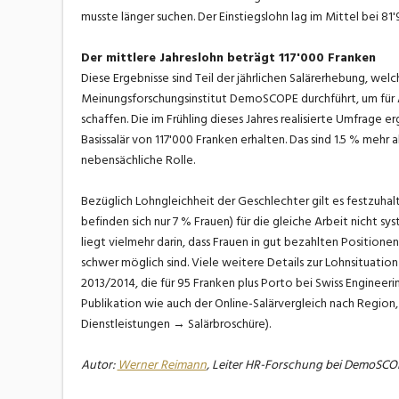
musste länger suchen. Der Einstiegslohn lag im Mittel bei 81
Der mittlere Jahreslohn beträgt 117'000 Franken
Diese Ergebnisse sind Teil der jährlichen Salärerhebung, we
Meinungsforschungsinstitut DemoSCOPE durchführt, um für 
schaffen. Die im Frühling dieses Jahres realisierte Umfrage 
Basissalär von 117'000 Franken erhalten. Das sind 1.5 % mehr a
nebensächliche Rolle.
Bezüglich Lohngleichheit der Geschlechter gilt es festzuha
befinden sich nur 7 % Frauen) für die gleiche Arbeit nicht s
liegt vielmehr darin, dass Frauen in gut bezahlten Positione
schwer möglich sind. Viele weitere Details zur Lohnsituatio
2013/2014, die für 95 Franken plus Porto bei Swiss Engineeri
Publikation wie auch der Online-Salärvergleich nach Regio
Dienstleistungen → Salärbroschüre).
Autor:
Werner Reimann
, Leiter HR-Forschung bei DemoSC