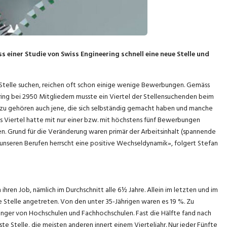
 einer Studie von Swiss Engineering schnell eine neue Stelle und
Stelle suchen, reichen oft schon einige wenige Bewerbungen. Gemäss
ng bei 2950 Mitgliedern musste ein Viertel der Stellensuchenden beim
zu gehören auch jene, die sich selbständig gemacht haben und manche
res Viertel hatte mit nur einer bzw. mit höchstens fünf Bewerbungen
en. Grund für die Veränderung waren primär der Arbeitsinhalt (spannende
 unseren Berufen herrscht eine positive Wechseldynamik», folgert Stefan
en Job, nämlich im Durchschnitt alle 6½ Jahre. Allein im letzten und im
 Stelle angetreten. Von den unter 35-Jährigen waren es 19 %. Zu
nger von Hochschulen und Fachhochschulen. Fast die Hälfte fand nach
e Stelle, die meisten anderen innert einem Vierteljahr. Nur jeder Fünfte