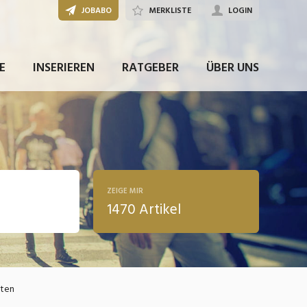
JOBABO
MERKLISTE
LOGIN
E
INSERIEREN
RATGEBER
ÜBER UNS
ZEIGE MIR
1470 Artikel
ldung
kten