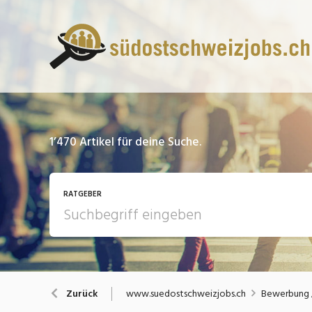
1’470
Artikel für deine Suche.
RATGEBER
13 Fragen - 13 Antworten
A
www.suedostschweizjobs.ch
Bewerbung /
Zurück
Bewerbung / Rekrutierung