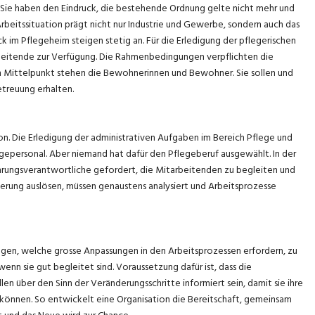
t. Sie haben den Eindruck, die bestehende Ordnung gelte nicht mehr und
Arbeitssituation prägt nicht nur Industrie und Gewerbe, sondern auch das
 im Pflegeheim steigen stetig an. Für die Erledigung der pflegerischen
eitende zur Verfügung. Die Rahmenbedingungen verpflichten die
im Mittelpunkt stehen die Bewohnerinnen und Bewohner. Sie sollen und
treuung erhalten.
on. Die Erledigung der administrativen Aufgaben im Bereich Pflege und
gepersonal. Aber niemand hat dafür den Pflegeberuf ausgewählt. In der
rungsverantwortliche gefordert, die Mitarbeitenden zu begleiten und
derung auslösen, müssen genaustens analysiert und Arbeitsprozesse
gen, welche grosse Anpassungen in den Arbeitsprozessen erfordern, zu
nn sie gut begleitet sind. Voraussetzung dafür ist, dass die
n über den Sinn der Veränderungsschritte informiert sein, damit sie ihre
 können. So entwickelt eine Organisation die Bereitschaft, gemeinsam