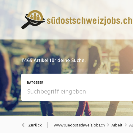
1’469
Artikel für deine Suche.
RATGEBER
13 Fragen - 13 Antworten
A
www.suedostschweizjobs.ch
Arbeit
Au
Zurück
Bewerbung / Rekrutierung