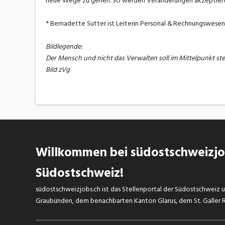
neue Wege zu gehen. So werden Veränderungen akzeptiert 
* Bernadette Sutter ist Leiterin Personal & Rechnungswese
Bildlegende:
Der Mensch und nicht das Verwalten soll im Mittelpunkt ste
Bild zVg
Willkommen bei südostschweizjob
Südostschweiz!
südostschweizjobs.ch ist das Stellenportal der Südostschweiz un
Graubünden, dem benachbarten Kanton Glarus, dem St. Galler Rh