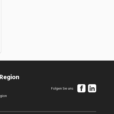
 Region
Folgen Sie uns
egion