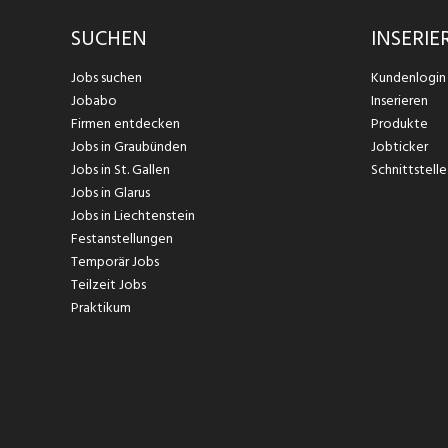
SUCHEN
INSERIE
Jobs suchen
Kundenlogin
Jobabo
Inserieren
Firmen entdecken
Produkte
Jobs in Graubünden
Jobticker
Jobs in St. Gallen
Schnittstelle
Jobs in Glarus
Jobs in Liechtenstein
Festanstellungen
Temporär Jobs
Teilzeit Jobs
Praktikum