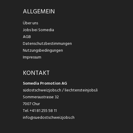
ALLGEMEIN
Über uns
Jobs bei Somedia
AGB
Datenschutzbestimmungen
Nutzungsbedingungen
Impressum
KONTAKT
Somedia Promotion AG
südostschweizjobs.ch / liechtensteinjobs.li
Sommeraustrasse 32
7007 Chur
Tel.
+41 81 255 58 11
info@suedostschweizjobs.ch