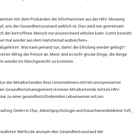
 zusammen mit dem Probanden die Informationen aus der HRV-Messung.
f, wie der Gesundheitszustand wirklich ist. Dies wird nun gemeinsam
s sich der betroffene Mensch nur unzureichend erholen kann. Somit besteht
mer mal wieder aus dem Hamsterrad ausbrechen».
leitet: Was kann jemand tun, damit die Erholung wieder gelingt?
ten Alltag der Person an. Meist sind es nicht grosse Dinge, die Berge
 um wieder ins Gleichgewicht zu kommen.
us der Mitarbeitenden ihres Unternehmens mittels anonymisierter
chen Gesundheitsmanagements können Mitarbeitende mittels HRV-
isse zu einer gesundheitsfördernden Lebensweise nutzen.
nsulting GmbH in Chur, Arbeitspsychologin und Erwachsenenbildnerin SVE,
 bewährten Methode anonym den Gesundheitszustand der