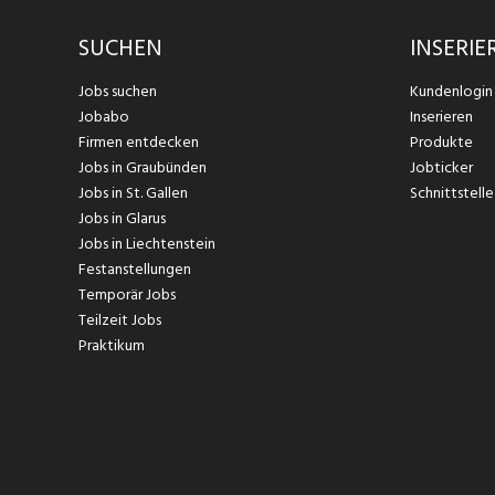
SUCHEN
INSERIE
Jobs suchen
Kundenlogin
Jobabo
Inserieren
Firmen entdecken
Produkte
Jobs in Graubünden
Jobticker
Jobs in St. Gallen
Schnittstelle
Jobs in Glarus
Jobs in Liechtenstein
Festanstellungen
Temporär Jobs
Teilzeit Jobs
Praktikum