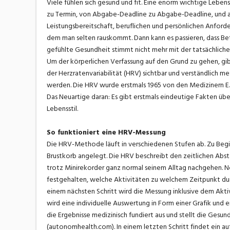
Viele fühlen sich gesund und fit. Eine enorm wichtige Lebe
zu Termin, von Abgabe-Deadline zu Abgabe-Deadline, und auch
Leistungsbereitschaft, beruflichen und persönlichen Anford
dem man selten rauskommt. Dann kann es passieren, dass Betr
gefühlte Gesundheit stimmt nicht mehr mit der tatsächliche
Um der körperlichen Verfassung auf den Grund zu gehen, gibt
der Herzratenvariabilität (HRV) sichtbar und verständlich me
werden. Die HRV wurde erstmals 1965 von den Medizinern E. 
Das Neuartige daran: Es gibt erstmals eindeutige Fakten üb
Lebensstil.
So funktioniert eine HRV-Messung
Die HRV-Methode läuft in verschiedenen Stufen ab. Zu Begi
Brustkorb angelegt. Die HRV beschreibt den zeitlichen Abs
trotz Minirekorder ganz normal seinem Alltag nachgehen. Neb
festgehalten, welche Aktivitäten zu welchem Zeitpunkt durchg
einem nächsten Schritt wird die Messung inklusive dem Ak
wird eine individuelle Auswertung in Form einer Grafik und 
die Ergebnisse medizinisch fundiert aus und stellt die Gesu
(autonomhealth.com). In einem letzten Schritt findet ein auf