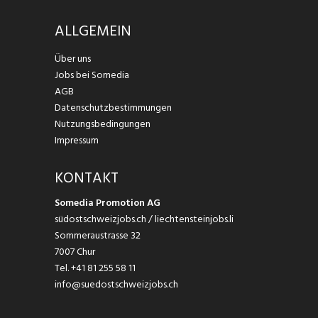
ALLGEMEIN
Über uns
Jobs bei Somedia
AGB
Datenschutzbestimmungen
Nutzungsbedingungen
Impressum
KONTAKT
Somedia Promotion AG
südostschweizjobs.ch / liechtensteinjobs.li
Sommeraustrasse 32
7007 Chur
Tel.
+41 81 255 58 11
info@suedostschweizjobs.ch