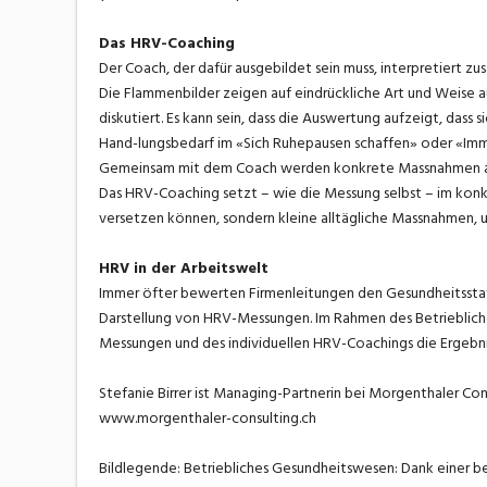
Das HRV-Coaching
Der Coach, der dafür ausgebildet sein muss, interpretiert
Die Flammenbilder zeigen auf eindrückliche Art und Weise au
diskutiert. Es kann sein, dass die Auswertung aufzeigt, das
Hand-lungsbedarf im «Sich Ruhepausen schaffen» oder «Im
Gemeinsam mit dem Coach werden konkrete Massnahmen abge
Das HRV-Coaching setzt – wie die Messung selbst – im konkre
versetzen können, sondern kleine alltägliche Massnahmen,
HRV in der Arbeitswelt
Immer öfter bewerten Firmenleitungen den Gesundheitsstat
Darstellung von HRV-Messungen. Im Rahmen des Betriebli
Messungen und des individuellen HRV-Coachings die Ergebn
Stefanie Birrer ist Managing-Partnerin bei Morgenthaler Co
www.morgenthaler-consulting.ch
Bildlegende: Betriebliches Gesundheitswesen: Dank einer