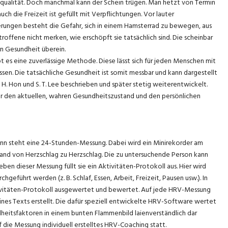
nsqualität. Doch manchmal kann der Schein trügen. Man hetzt von Termin
 die Freizeit ist gefüllt mit Verpflichtungen. Vor lauter
erungen besteht die Gefahr, sich in einem Hamsterrad zu bewegen, aus
offene nicht merken, wie erschöpft sie tatsächlich sind. Die scheinbar
n Gesundheit überein.
 es eine zuverlässige Methode. Diese lässt sich für jeden Menschen mit
ssen. Die tatsächliche Gesundheit ist somit messbar und kann dargestellt
H. Hon und S. T. Lee beschrieben und später stetig weiterentwickelt.
er den aktuellen, wahren Gesundheitszustand und den persönlichen
nn steht eine 24-Stunden-Messung. Dabei wird ein Minirekorder am
tand von Herzschlag zu Herzschlag. Die zu untersuchende Person kann
en dieser Messung füllt sie ein Aktivitäten-Protokoll aus. Hier wird
eführt werden (z. B. Schlaf, Essen, Arbeit, Freizeit, Pausen usw.). In
tivitäten-Protokoll ausgewertet und bewertet. Auf jede HRV-Messung
eines Texts erstellt. Die dafür speziell entwickelte HRV-Software wertet
ndheitsfaktoren in einem bunten Flammenbild laienverständlich dar
 die Messung individuell erstelltes HRV-Coaching statt.