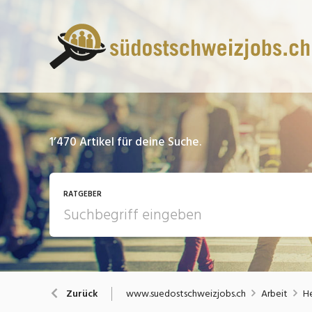
1’470
Artikel für deine Suche.
RATGEBER
13 Fragen - 13 Antworten
A
www.suedostschweizjobs.ch
Arbeit
He
Zurück
Bewerbung / Rekrutierung