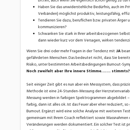
bitten, auch wenn Sie eigentlich schon genug zu tun
Haben Sie das unwiderstehliche Bedürfnis, auch im Pr
Verbänden) möglichst produktiv, leistungsfähig, effi
Tendieren Sie dazu, beruflichen bzw. privaten Ärger u
kommunizieren?
Schwanken Sie stark in Ihrer arbeitsbezogenen Selbste
dann wieder kurz vor dem Versagen, wirken tendenzie
Wenn Sie drei oder mehr Fragen in der Tendenz mit
JA
beant
gefährdeten Menschen. Das bedeutet nicht, dass Sie bereits 
Risiko, unter bestimmten Arbeitsbedingungen Burnout-Sympt
Noch zweifelt aber Ihre innere Stimme……. stimmts?
Seit einiger Zeit gibt es nun aber ein Messsystem, dass prä
Methode ist eine 24-Stunden-Messung der Herzratenvariabil
Messung werden in farbigen Spektrogrammen abgebildet – e
farbig, dann ist alles ok. Ist das Feuer aber eher reduziert, 
Burnout. Ergänzt wird eine solche Analyse mit weiteren Te
gemeinsam mit Ihrem Coach reflektiert sowie Massnahmen de
Veränderungen werden dokumentiert. Ein solcher Test ist pri