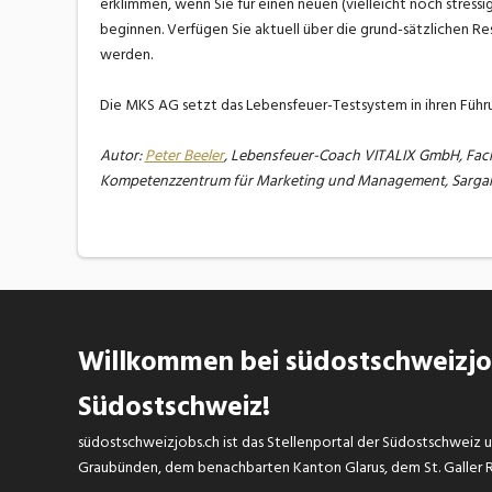
erklimmen, wenn Sie für einen neuen (vielleicht noch stress
beginnen. Verfügen Sie aktuell über die grund-sätzlichen 
werden.
Die MKS AG setzt das Lebensfeuer-Testsystem in ihren Führu
Autor:
Peter Beeler
, Lebensfeuer-Coach VITALIX GmbH, Fa
Kompetenzzentrum für Marketing und Management, Sarga
Willkommen bei südostschweizjob
Südostschweiz!
südostschweizjobs.ch ist das Stellenportal der Südostschweiz un
Graubünden, dem benachbarten Kanton Glarus, dem St. Galler Rh