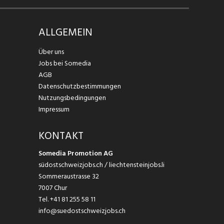
ALLGEMEIN
Über uns
Jobs bei Somedia
AGB
Datenschutzbestimmungen
Nutzungsbedingungen
Impressum
KONTAKT
Somedia Promotion AG
südostschweizjobs.ch / liechtensteinjobs.li
Sommeraustrasse 32
7007 Chur
Tel.
+41 81 255 58 11
info@suedostschweizjobs.ch