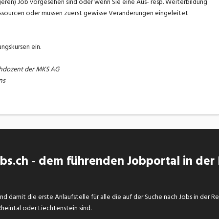
igeren) Job vorgesehen sind oder wenn Sie eine Aus- resp. Weiterbildung
Ressourcen oder müssen zuerst gewisse Veränderungen eingeleitet
ngskursen ein.
chdozent der MKS AG
ns
s.ch - dem führenden Jobportal in der
d damit die erste Anlaufstelle für alle die auf der Suche nach Jobs in der R
eintal oder Liechtenstein sind.