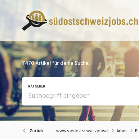
1’470
Artikel für deine Suche.
RATGEBER
13 Fragen - 13 Antworten
A
www.suedostschweizjobs.ch
Arbeit
Bu
Zurück
Bewerbung / Rekrutierung