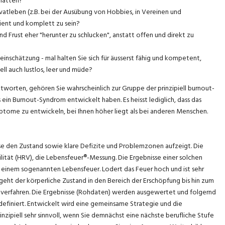
 hätten?
ivatleben (z.B. bei der Ausübung von Hobbies, in Vereinen und
zient und komplett zu sein?
nd Frust eher "herunter zu schlucken", anstatt offen und direkt zu
inschätzung - mal halten Sie sich für äusserst fähig und kompetent,
ll auch lustlos, leer und müde?
worten, gehören Sie wahrscheinlich zur Gruppe der prinzipiell burnout-
ein Burnout-Syndrom entwickelt haben. Es heisst lediglich, dass das
ome zu entwickeln, bei Ihnen höher liegt als bei anderen Menschen.
zise den Zustand sowie klare Defizite und Problemzonen aufzeigt. Die
ität (HRV), die Lebensfeuer®-Messung. Die Ergebnisse einer solchen
inem sogenannten Lebensfeuer. Lodert das Feuer hoch und ist sehr
so geht der körperliche Zustand in den Bereich der Erschöpfung bis hin zum
stverfahren. Die Ergebnisse (Rohdaten) werden ausgewertet und folgernd
finiert. Entwickelt wird eine gemeinsame Strategie und die
nzipiell sehr sinnvoll, wenn Sie demnächst eine nächste berufliche Stufe