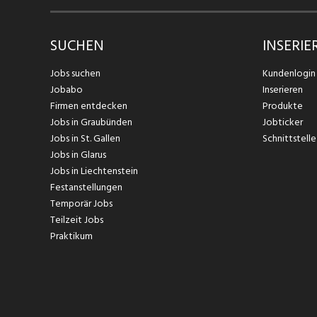
SUCHEN
INSERIE
Jobs suchen
Kundenlogin
Jobabo
Inserieren
Firmen entdecken
Produkte
Jobs in Graubünden
Jobticker
Jobs in St. Gallen
Schnittstelle
Jobs in Glarus
Jobs in Liechtenstein
Festanstellungen
Temporär Jobs
Teilzeit Jobs
Praktikum