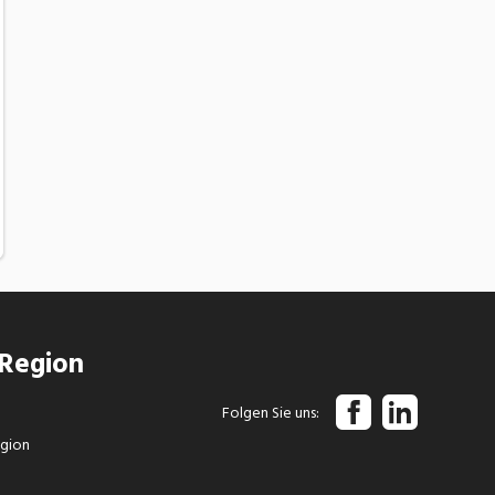
 Region
Folgen Sie uns
egion