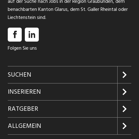
auf der Suche nach Jobs in der Region Graubünden, dem
benachbarten Kanton Glarus, dem St. Galler Rheintal oder
Liechtenstein sind.
Folgen Sie uns
SUCHEN
Jobs suchen
INSERIEREN
Jobabo
Kundenlogin
RATGEBER
Firmen entdecken
Inserieren
Glossar
ALLGEMEIN
Jobs in Graubünden
Produkte