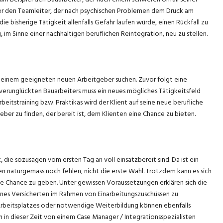
er den Teamleiter, der nach psychischen Problemen dem Druck am
die bisherige Tätigkeit allenfalls Gefahr laufen würde, einen Rückfall zu
g, im Sinne einer nachhaltigen beruflichen Reintegration, neu zu stellen.
einem geeigneten neuen Arbeitgeber suchen. Zuvor folgt eine
 verunglückten Bauarbeiters muss ein neues mögliches Tätigkeitsfeld
itstraining bzw. Praktikas wird der Klient auf seine neue berufliche
eber zu finden, der bereit ist, dem Klienten eine Chance zu bieten.
die sozusagen vom ersten Tag an voll einsatzbereit sind. Da ist ein
n naturgemäss noch fehlen, nicht die erste Wahl. Trotzdem kann es sich
e Chance zu geben. Unter gewissen Voraussetzungen erklären sich die
g eines Versicherten im Rahmen von Einarbeitungszuschüssen zu
Arbeitsplatzes oder notwendige Weiterbildung können ebenfalls
in dieser Zeit von einem Case Manager / Integrationsspezialisten