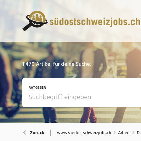
1’470
Artikel für deine Suche.
RATGEBER
13 Fragen - 13 Antworten
A
www.suedostschweizjobs.ch
Arbeit
Di
Zurück
Bewerbung / Rekrutierung