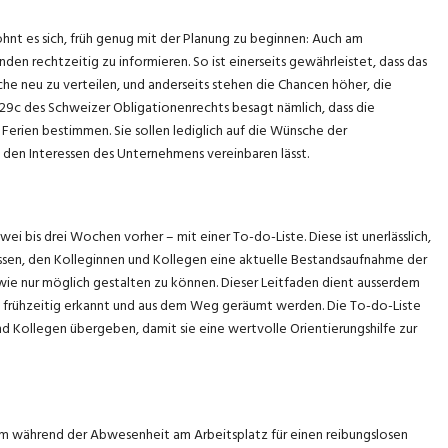
ohnt es sich, früh genug mit der Planung zu beginnen: Auch am
den rechtzeitig zu informieren. So ist einerseits gewährleistet, dass das
e neu zu verteilen, und anderseits stehen die Chancen höher, die
9c des Schweizer Obligationenrechts besagt nämlich, dass die
erien bestimmen. Sie sollen lediglich auf die Wünsche der
 den Interessen des Unternehmens vereinbaren lässt.
i bis drei Wochen vorher – mit einer To-do-Liste. Diese ist unerlässlich,
ssen, den Kolleginnen und Kollegen eine aktuelle Bestandsaufnahme der
 wie nur möglich gestalten zu können. Dieser Leitfaden dient ausserdem
 frühzeitig erkannt und aus dem Weg geräumt werden. Die To-do-Liste
nd Kollegen übergeben, damit sie eine wertvolle Orientierungshilfe zur
 um während der Abwesenheit am Arbeitsplatz für einen reibungslosen