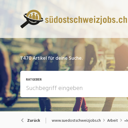
1’470
Artikel für deine Suche.
RATGEBER
13 Fragen - 13 Antworten
A
www.suedostschweizjobs.ch
Arbeit
«I
Zurück
Bewerbung / Rekrutierung