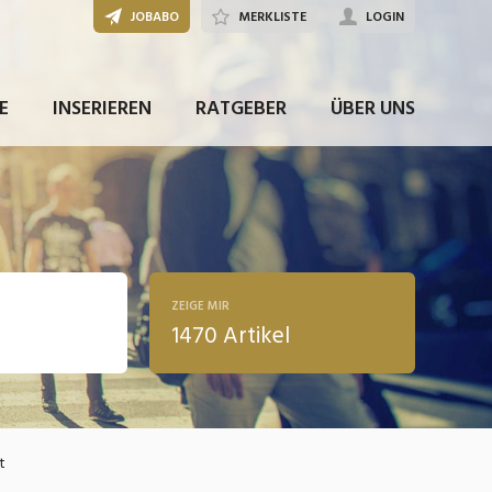
JOBABO
MERKLISTE
LOGIN
E
INSERIEREN
RATGEBER
ÜBER UNS
ZEIGE MIR
1470 Artikel
ldung
t