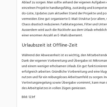
Ablauf zu sorgen. Man sollte anhand der eigenen Aufgaben 
einzelnen Projekte handlungsfähig, zuständig und kompeten
do-Liste, Updates zum aktuellen Stand der Projekte und poten
vermeiden. Eine gut organisierte E-Mail-Struktur (vor allem
Chaos drastisch reduzieren. Farbkategorien, Filter und Unter
Ausserdem wird auch die Rückkehr aus dem Urlaub erheblich 
einer enormen Anzahl an E-Mails überrannt.
Urlaubszeit ist Offline-Zeit
Während der Abwesenheit ist es wichtig, den Mitarbeitende
Dank der eigenen Vorbereitung und Übergabe ist Mikromanag
und einem weniger erholsamen Urlaub. Ein gut funktioniere
erfolgreich arbeiten. Gründliche Vorbereitung und eine klug
nutzen und für ein reibungsloses Arbeitsumfeld zu sorgen. I
Vertretungsregelung sowie Übergabe vornimmt, kann man si
des Arbeitsplatzes in vollen Zügen geniessen.
Bild: 123rf