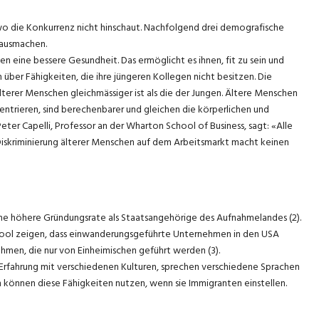
 wo die Konkurrenz nicht hinschaut. Nachfolgend drei demografische
 ausmachen.
n eine bessere Gesundheit. Das ermöglicht es ihnen, fit zu sein und
h über Fähigkeiten, die ihre jüngeren Kollegen nicht besitzen. Die
älterer Menschen gleichmässiger ist als die der Jungen. Ältere Menschen
entrieren, sind berechenbarer und gleichen die körperlichen und
Peter Capelli, Professor an der Wharton School of Business, sagt: «Alle
 Diskriminierung älterer Menschen auf dem Arbeitsmarkt macht keinen
ne höhere Gründungsrate als Staatsangehörige des Aufnahmelandes (2).
School zeigen, dass einwanderungsgeführte Unternehmen in den USA
ehmen, die nur von Einheimischen geführt werden (3).
Erfahrung mit verschiedenen Kulturen, sprechen verschiedene Sprachen
 können diese Fähigkeiten nutzen, wenn sie Immigranten einstellen.