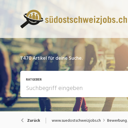
1’470
Artikel für deine Suche.
RATGEBER
13 Fragen - 13 Antworten
A
www.suedostschweizjobs.ch
Bewerbung /
Zurück
Bewerbung / Rekrutierung