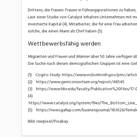
Drittens, die Frauen: Frauen in Führungspositionen zu haben
Laut einer Studie von Catalyst erhalten Unternehmen mit me
investierte Kapital (4). Mitarbeiter, die für eine Frau arbeit
solche, die einen Mann als Chef haben (5).
Wettbewerbsfähig werden
Migranten und Frauen und Männer über 50 Jahre verfügen übe
Die Suche nach diesen demografischen Gruppen ist eine G
(1) Cogito Study: https://www.ncbi.nlm.nih.gov/pmc/arti
(2) https://www.gemconsortium.org/report/48545
(3) https://www.hbs.edu/faculty/Publication%20Files/17-
(4)
https://www.catalyst.org/system/files/The_Bottom_Li
(5) https://news.gallup.com/businessjournal/183026/fema
Bild: rawpixel/Pixabay