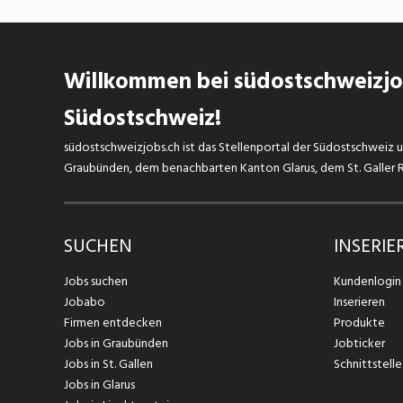
Willkommen bei südostschweizjob
Südostschweiz!
südostschweizjobs.ch ist das Stellenportal der Südostschweiz un
Graubünden, dem benachbarten Kanton Glarus, dem St. Galler Rh
SUCHEN
INSERIE
Jobs suchen
Kundenlogin
Jobabo
Inserieren
Firmen entdecken
Produkte
Jobs in Graubünden
Jobticker
Jobs in St. Gallen
Schnittstelle
Jobs in Glarus