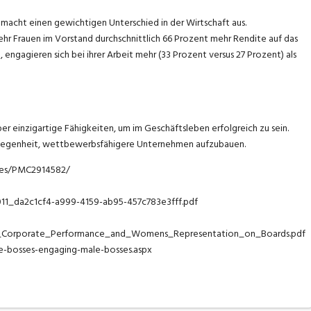
, macht einen gewichtigen Unterschied in der Wirtschaft aus.
hr Frauen im Vorstand durchschnittlich 66 Prozent mehr Rendite auf das
en, engagieren sich bei ihrer Arbeit mehr (33 Prozent versus 27 Prozent) als
r einzigartige Fähigkeiten, um im Geschäftsleben erfolgreich zu sein.
elegenheit, wettbewerbsfähigere Unternehmen aufzubauen.
cles/PMC2914582/
011_da2c1cf4-a999-4159-ab95-457c783e3fff.pdf
ne_Corporate_Performance_and_Womens_Representation_on_Boards.pdf
le-bosses-engaging-male-bosses.aspx