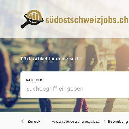
1’470
Artikel für deine Suche.
RATGEBER
13 Fragen - 13 Antworten
A
www.suedostschweizjobs.ch
Bewerbung /
Zurück
Bewerbung / Rekrutierung