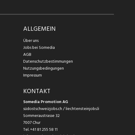
ALLGEMEIN
Über uns
Jobs bei Somedia
AGB
Datenschutzbestimmungen
Nutzungsbedingungen
Impressum
KONTAKT
Somedia Promotion AG
südostschweizjobs.ch / liechtensteinjobs.li
Sommeraustrasse 32
7007 Chur
Tel.
+41 81 255 58 11