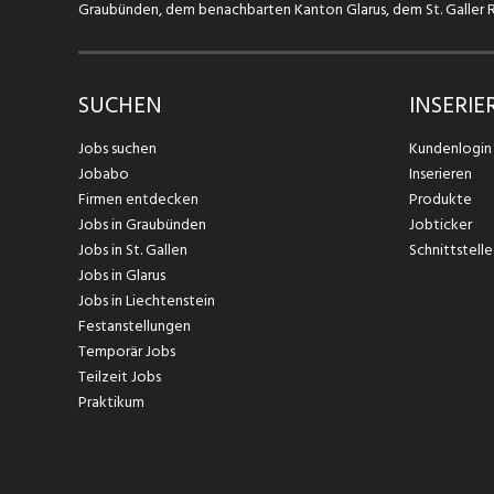
Graubünden, dem benachbarten Kanton Glarus, dem St. Galler Rh
SUCHEN
INSERIE
Jobs suchen
Kundenlogin
Jobabo
Inserieren
Firmen entdecken
Produkte
Jobs in Graubünden
Jobticker
Jobs in St. Gallen
Schnittstelle
Jobs in Glarus
Jobs in Liechtenstein
Festanstellungen
Temporär Jobs
Teilzeit Jobs
Praktikum