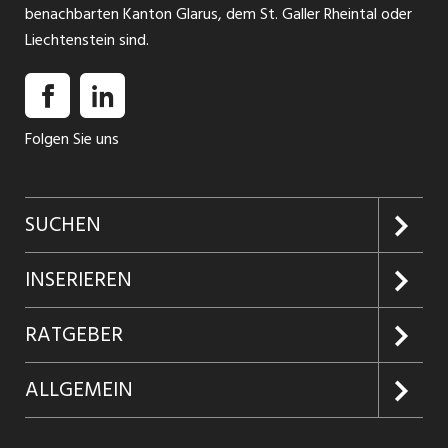
benachbarten Kanton Glarus, dem St. Galler Rheintal oder
Liechtenstein sind.
Folgen Sie uns
SUCHEN
Jobs suchen
INSERIEREN
Jobabo
Kundenlogin
RATGEBER
Firmen entdecken
Inserieren
Glossar
ALLGEMEIN
Jobs in Graubünden
Produkte
Ratgeber Arbeit
Über uns