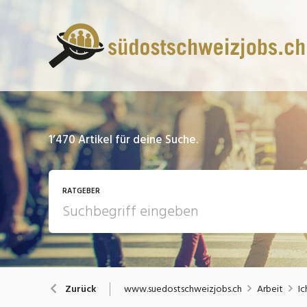
1’470
Artikel für deine Suche.
RATGEBER
13 Fragen - 13 Antworten
A
www.suedostschweizjobs.ch
Arbeit
Zurück
Bewerbung / Rekrutierung