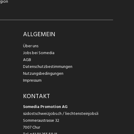
egion
ALLGEMEIN
Über uns
Jobs bei Somedia
AGB
Datenschutzbestimmungen
Nutzungsbedingungen
Impressum
KONTAKT
Somedia Promotion AG
südostschweizjobs.ch / liechtensteinjobs.li
Sommeraustrasse 32
7007 Chur