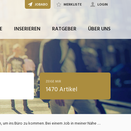
JOBABO
MERKLISTE
LOGIN
E
INSERIEREN
RATGEBER
ÜBER UNS
ZEIGE MIR
1470 Artikel
ldung
Ich verdiene in meinem Job gutes Geld, allerdings muss ich täglich ca. 2h fahren, um ins Büro zu kommen. Bei einem Job in meiner Nähe allerdings würde ich nicht soviel verdienen. Was mach ich nur?