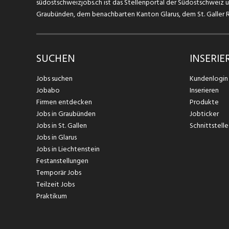
südostschweizjobs.ch ist das Stellenportal der Südostschweiz un
Graubünden, dem benachbarten Kanton Glarus, dem St. Galler Rh
SUCHEN
INSERIE
Jobs suchen
Kundenlogin
Jobabo
Inserieren
Firmen entdecken
Produkte
Jobs in Graubünden
Jobticker
Jobs in St. Gallen
Schnittstelle
Jobs in Glarus
Jobs in Liechtenstein
Festanstellungen
Temporär Jobs
Teilzeit Jobs
Praktikum