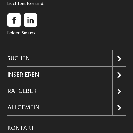
Liechtenstein sind.
Folgen Sie uns
SUCHEN
Jobs suchen
INSERIEREN
Jobabo
Kundenlogin
RATGEBER
Firmen entdecken
Inserieren
Glossar
ALLGEMEIN
Jobs in Graubünden
Produkte
Ratgeber Arbeit
Über uns
KONTAKT
Jobs in St. Gallen
Jobticker