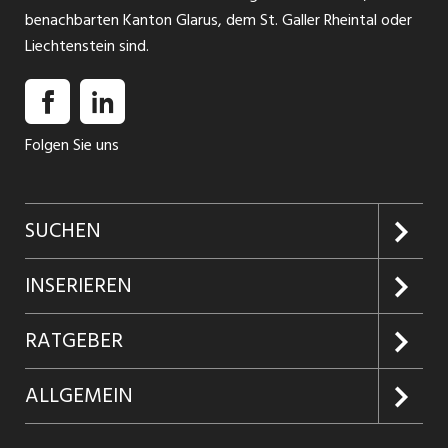
benachbarten Kanton Glarus, dem St. Galler Rheintal oder
Liechtenstein sind.
Folgen Sie uns
SUCHEN
Jobs suchen
INSERIEREN
Jobabo
Kundenlogin
RATGEBER
Firmen entdecken
Inserieren
Glossar
ALLGEMEIN
Jobs in Graubünden
Produkte
Ratgeber Arbeit
Über uns