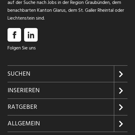
auf der Suche nach Jobs in der Region Graubünden, dem
benachbarten Kanton Glarus, dem St. Galler Rheintal oder
Liechtenstein sind.
Folgen Sie uns
SUCHEN
Jobs suchen
INSERIEREN
Jobabo
Kundenlogin
RATGEBER
Firmen entdecken
Inserieren
Glossar
ALLGEMEIN
Jobs in Graubünden
Produkte