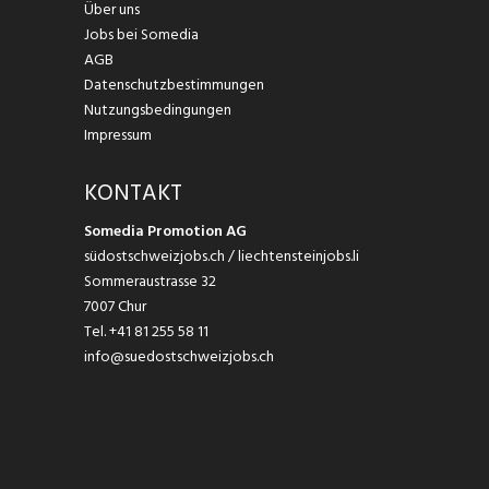
Über uns
Jobs bei Somedia
AGB
Datenschutzbestimmungen
Nutzungsbedingungen
Impressum
KONTAKT
Somedia Promotion AG
südostschweizjobs.ch / liechtensteinjobs.li
Sommeraustrasse 32
7007 Chur
Tel.
+41 81 255 58 11
info@suedostschweizjobs.ch