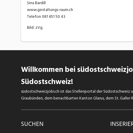
Sina Bardill
www.gestaltungs-raum.ch
Telefon 081 651 50 43
Bild: zVg.
Willkommen bei südostschweizjob
Südostschweiz!
südostschweizjobs.ch ist das Stellenportal der Südostschweiz un
Graubünden, dem benachbarten Kanton Glarus, dem St. Galler Rh
SUCHEN
INSERIE