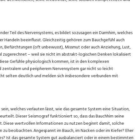
ender Teil des Nervensystems, es bildet sozusagen ein Darmhirn, welches
nser Handeln beeinflusst. Gleichzeitig gehören zum Bauchgefühl auch
en, Befürchtungen (oft unbewusst), Missmut oder auch Anziehung, Lust,
ugerechnet – weil sie nicht im abstrakt-logischen Denken lokalisiert
diese Gefühle physiologisch kommen, ist in den komplexen
entralem und peripherem Nervensystem gar nicht so leicht
cht selten deutlich und melden sich insbesondere verbunden mit
sein, welches verlauten lässt, wie das gesamte System eine Situation,
urteilt. Dieser Seismograf funktioniert so, dass das Bauchhirn seine
t. Diese wertvollen Informationen zu nutzen beginnt damit, solche
m zu beobachten. Angespannt im Bauch, im Nacken oder im Kiefer? Eher
t es? Ist das gesamte System gut ausbalanciert oder in einem bestimmten