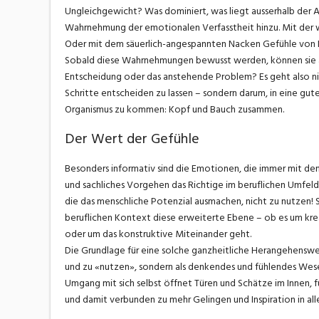
Ungleichgewicht? Was dominiert, was liegt ausserhalb de
Wahrnehmung der emotionalen Verfasstheit hinzu. Mit der
Oder mit dem säuerlich-angespannten Nacken Gefühle von 
Sobald diese Wahrnehmungen bewusst werden, können sie al
Entscheidung oder das anstehende Problem? Es geht also nic
Schritte entscheiden zu lassen – sondern darum, in eine gu
Organismus zu kommen: Kopf und Bauch zusammen.
Der Wert der Gefühle
Besonders informativ sind die Emotionen, die immer mit de
und sachliches Vorgehen das Richtige im beruflichen Umfeld i
die das menschliche Potenzial ausmachen, nicht zu nutzen!
beruflichen Kontext diese erweiterte Ebene – ob es um kr
oder um das konstruktive Miteinander geht.
Die Grundlage für eine solche ganzheitliche Herangehensweise
und zu «nutzen», sondern als denkendes und fühlendes Wesen
Umgang mit sich selbst öffnet Türen und Schätze im Innen, 
und damit verbunden zu mehr Gelingen und Inspiration in al