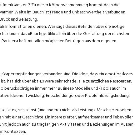
r Aufmerksamkeit? Zu dieser Körperwahrnehmung kommt dann die
 warmen Weite im Bauch ist Freude und Unbeschwertheit verbunden.
Druck und Belastung.
s Informationen dienen. Was sagt dieses Befinden über die nötige
ht darum, das «Bauchgefühl» allein über die Gestaltung der nächsten
te Partnerschaft mit allen möglichen Beiträgen aus dem eigenen
n Körperempfindungen verbunden sind. Die Idee, dass ein emotionsloses
st, hat sich überlebt. Es wäre sehr schade, alle zusätzlichen Ressourcen,
 So berücksichtigen immer mehr Business-Modelle und -Tools auch im
eative Ideenentwicklung, Entscheidungs- oder Problemlösungsfindung
 ist es, sich selbst (und andere) nicht als Leistungs-Maschine zu sehen
 mit einer Geschichte. Ein interessierter, aufmerksamer und liebevoller
führt jedoch auch zu tragfähigen Aktivitäten und Beziehungen im Aussen
len Kontexten.