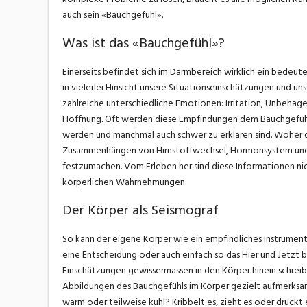
auch sein «Bauchgefühl».
Was ist das «Bauchgefühl»?
Einerseits befindet sich im Darmbereich wirklich ein bedeut
in vielerlei Hinsicht unsere Situationseinschätzungen und u
zahlreiche unterschiedliche Emotionen: Irritation, Unbehag
Hoffnung. Oft werden diese Empfindungen dem Bauchgefühl z
werden und manchmal auch schwer zu erklären sind. Woher 
Zusammenhängen von Hirnstoffwechsel, Hormonsystem und z
festzumachen. Vom Erleben her sind diese Informationen ni
körperlichen Wahrnehmungen.
Der Körper als Seismograf
So kann der eigene Körper wie ein empfindliches Instrument 
eine Entscheidung oder auch einfach so das Hier und Jetzt be
Einschätzungen gewissermassen in den Körper hinein schreib
Abbildungen des Bauchgefühls im Körper gezielt aufmerksa
warm oder teilweise kühl? Kribbelt es, zieht es oder drück