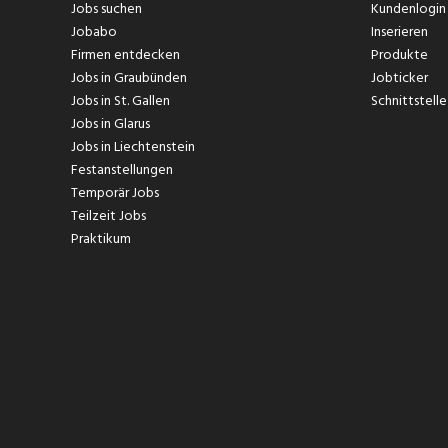
Jobs suchen
Kundenlogin
Jobabo
Inserieren
Firmen entdecken
Produkte
Jobs in Graubünden
Jobticker
Jobs in St. Gallen
Schnittstelle
Jobs in Glarus
Jobs in Liechtenstein
Festanstellungen
Temporär Jobs
Teilzeit Jobs
Praktikum