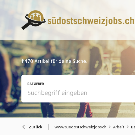
1’470
Artikel für deine Suche.
RATGEBER
13 Fragen - 13 Antworten
A
www.suedostschweizjobs.ch
Arbeit
Ba
Zurück
Bewerbung / Rekrutierung