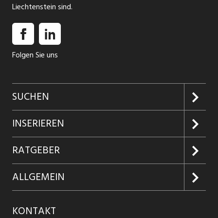
Liechtenstein sind.
Folgen Sie uns
SUCHEN
Jobs suchen
INSERIEREN
Jobabo
Kundenlogin
RATGEBER
Firmen entdecken
Inserieren
Glossar
ALLGEMEIN
Jobs in Graubünden
Produkte
Ratgeber Arbeit
Über uns
KONTAKT
Jobs in St. Gallen
Jobticker