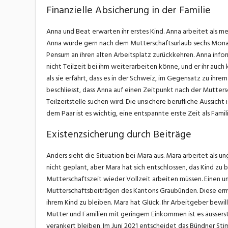
Finanzielle Absicherung in der Familie
Anna und Beat erwarten ihr erstes Kind. Anna arbeitet als med
Anna würde gern nach dem Mutterschaftsurlaub sechs Mona
Pensum an ihren alten Arbeitsplatz zurückkehren. Anna inform
nicht Teilzeit bei ihm weiterarbeiten könne, und er ihr auch
als sie erfährt, dass es in der Schweiz, im Gegensatz zu ihre
beschliesst, dass Anna auf einen Zeitpunkt nach der Mutters
Teilzeitstelle suchen wird. Die unsichere berufliche Aussicht
dem Paar ist es wichtig, eine entspannte erste Zeit als Fami
Existenzsicherung durch Beiträge
Anders sieht die Situation bei Mara aus. Mara arbeitet als u
nicht geplant, aber Mara hat sich entschlossen, das Kind z
Mutterschaftszeit wieder Vollzeit arbeiten müssen. Einen unb
Mutterschaftsbeiträgen des Kantons Graubünden. Diese erm
ihrem Kind zu bleiben. Mara hat Glück. Ihr Arbeitgeber bewill
Mütter und Familien mit geringem Einkommen ist es äusserst
verankert bleiben. Im Juni 2021 entscheidet das Bündner St