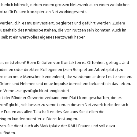
cherlich hilfreich, neben einem grossen Netzwerk auch einen weiblichen
, extra für Frauen konzipierten Networkingevents.
erden, d. h. es muss investiert, begleitet und geführt werden. Zudem
serhalb des Kreises bestehen, die von Nutzen sein könnten. Auch im
die selbst ein wertvolles eigenes Netzwerk haben.
reis entstehen? Beim Knüpfen von Kontakten ist Offenheit gefragt. Und
reundinnen oder direkten Kolleginnen (zum Beispiel am Arbeitsplatz) zu
enen man neue Menschen kennenlernt, die wiederum andere Leute kennen.
in Geben und Nehmen und neue Impulse bereichern bekanntlich das Leben.
ive Vernetzungsmöglichkeit eingliedert.
at der Bündner Gewerbeverband eine Plattform geschaffen, die es
möglicht, sich besser zu vernetzen. In diesem Netzwerk befinden sich
che Frauen aus allen Talschaften des Kantons. Sie stellen die
bringen kundenorientierte Dienstleistungen.
sch. Sie dient auch als Marktplatz der KMU-Frauen und soll dazu
u finden.