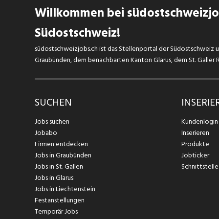
Willkommen bei südostschweizjob
Südostschweiz!
südostschweizjobs.ch ist das Stellenportal der Südostschweiz un
Graubünden, dem benachbarten Kanton Glarus, dem St. Galler Rh
SUCHEN
INSERIE
Jobs suchen
Kundenlogin
Jobabo
Inserieren
Firmen entdecken
Produkte
Jobs in Graubünden
Jobticker
Jobs in St. Gallen
Schnittstelle
Jobs in Glarus
Jobs in Liechtenstein
Festanstellungen
Temporär Jobs