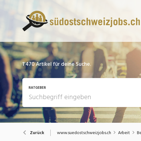
1’470
Artikel für deine Suche.
RATGEBER
13 Fragen - 13 Antworten
A
www.suedostschweizjobs.ch
Arbeit
Be
Zurück
Bewerbung / Rekrutierung