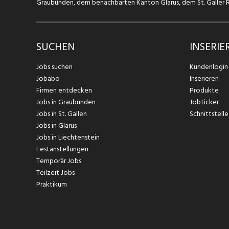
Graubünden, dem benachbarten Kanton Glarus, dem St. Galler Rh
SUCHEN
INSERIE
Jobs suchen
Kundenlogin
Jobabo
Inserieren
Firmen entdecken
Produkte
Jobs in Graubünden
Jobticker
Jobs in St. Gallen
Schnittstelle
Jobs in Glarus
Jobs in Liechtenstein
Festanstellungen
Temporär Jobs
Teilzeit Jobs
Praktikum