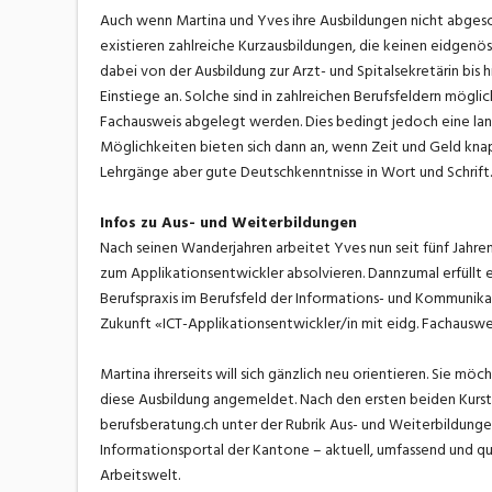
Auch wenn Martina und Yves ihre Ausbildungen nicht abgesc
existieren zahlreiche Kurzausbildungen, die keinen eidgenö
dabei von der Ausbildung zur Arzt- und Spitalsekretärin bis
Einstiege an. Solche sind in zahlreichen Berufsfeldern mögli
Fachausweis abgelegt werden. Dies bedingt jedoch eine langj
Möglichkeiten bieten sich dann an, wenn Zeit und Geld kna
Lehrgänge aber gute Deutschkenntnisse in Wort und Schrift.
Infos zu Aus- und Weiterbildungen
Nach seinen Wanderjahren arbeitet Yves nun seit fünf Jahren
zum Applikationsentwickler absolvieren. Dannzumal erfüllt 
Berufspraxis im Berufsfeld der Informations- und Kommunikati
Zukunft «ICT-Applikationsentwickler/in mit eidg. Fachauswe
Martina ihrerseits will sich gänzlich neu orientieren. Sie mö
diese Ausbildung angemeldet. Nach den ersten beiden Kursta
berufsberatung.ch unter der Rubrik Aus- und Weiterbildung
Informationsportal der Kantone – aktuell, umfassend und qua
Arbeitswelt.