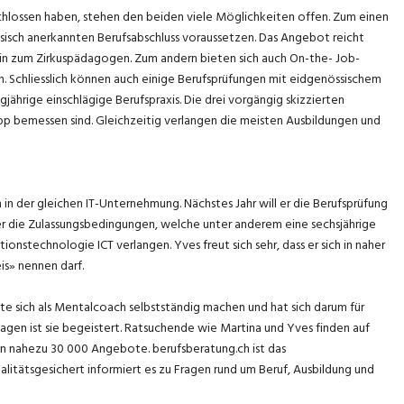
hlossen haben, stehen den beiden viele Möglichkeiten offen. Zum einen
ssisch anerkannten Berufsabschluss voraussetzen. Das Angebot reicht
 hin zum Zirkuspädagogen. Zum andern bieten sich auch On-the- Job-
ch. Schliesslich können auch einige Berufsprüfungen mit eidgenössischem
ährige einschlägige Berufspraxis. Die drei vorgängig skizzierten
pp bemessen sind. Gleichzeitig verlangen die meisten Ausbildungen und
 in der gleichen IT-Unternehmung. Nächstes Jahr will er die Berufsprüfung
er die Zulassungsbedingungen, welche unter anderem eine sechsjährige
onstechnologie ICT verlangen. Yves freut sich sehr, dass er sich in naher
is» nennen darf.
chte sich als Mentalcoach selbstständig machen und hat sich darum für
gen ist sie begeistert. Ratsuchende wie Martina und Yves finden auf
en nahezu 30 000 Angebote. berufsberatung.ch ist das
litätsgesichert informiert es zu Fragen rund um Beruf, Ausbildung und