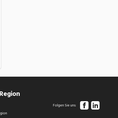
 Region
Folgen Sie uns
egion