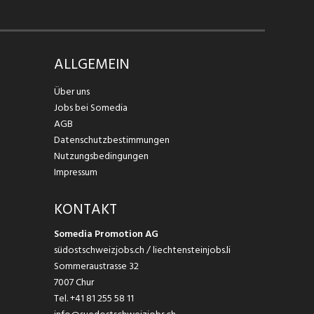
ALLGEMEIN
Über uns
Jobs bei Somedia
AGB
Datenschutzbestimmungen
Nutzungsbedingungen
Impressum
KONTAKT
Somedia Promotion AG
südostschweizjobs.ch / liechtensteinjobs.li
Sommeraustrasse 32
7007 Chur
Tel.
+41 81 255 58 11