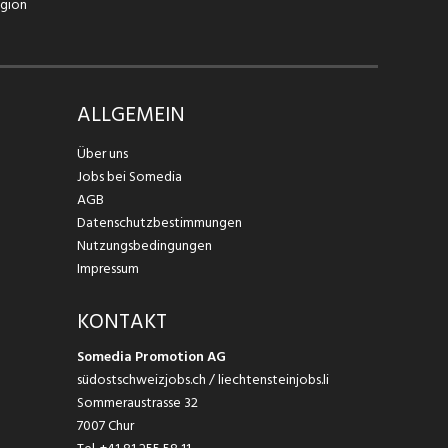
egion
ALLGEMEIN
Über uns
Jobs bei Somedia
AGB
Datenschutzbestimmungen
Nutzungsbedingungen
Impressum
KONTAKT
Somedia Promotion AG
südostschweizjobs.ch / liechtensteinjobs.li
Sommeraustrasse 32
7007 Chur