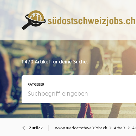
1’470
Artikel für deine Suche.
RATGEBER
13 Fragen - 13 Antworten
A
www.suedostschweizjobs.ch
Arbeit
Au
Zurück
Bewerbung / Rekrutierung