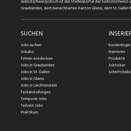
südostschweizjobs.ch ist das Stellenportal der Südostschweiz un
Graubünden, dem benachbarten Kanton Glarus, dem St. Galler Rh
SUCHEN
INSERIE
Jobs suchen
Kundenlogin
Jobabo
Inserieren
Firmen entdecken
Produkte
Jobs in Graubünden
Jobticker
Jobs in St. Gallen
Schnittstelle
Jobs in Glarus
Jobs in Liechtenstein
Festanstellungen
Temporär Jobs
Teilzeit Jobs
Praktikum