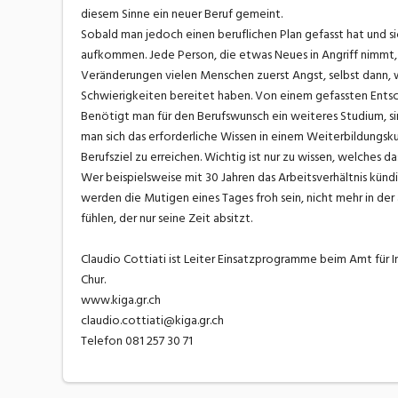
diesem Sinne ein neuer Beruf gemeint.
Sobald man jedoch einen beruflichen Plan gefasst hat und si
aufkommen. Jede Person, die etwas Neues in Angriff nimmt, 
Veränderungen vielen Menschen zuerst Angst, selbst dann,
Schwierigkeiten bereitet haben. Von einem gefassten Entsch
Benötigt man für den Berufswunsch ein weiteres Studium, sin
man sich das erforderliche Wissen in einem Weiterbildungsk
Berufsziel zu erreichen. Wichtig ist nur zu wissen, welches das 
Wer beispielsweise mit 30 Jahren das Arbeitsverhältnis kündig
werden die Mutigen eines Tages froh sein, nicht mehr in der
fühlen, der nur seine Zeit absitzt.
Claudio Cottiati ist Leiter Einsatzprogramme beim Amt für 
Chur.
www.kiga.gr.ch
claudio.cottiati@kiga.gr.ch
Telefon 081 257 30 71