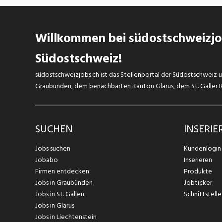
Willkommen bei südostschweizjob
Südostschweiz!
südostschweizjobs.ch ist das Stellenportal der Südostschweiz un
Graubünden, dem benachbarten Kanton Glarus, dem St. Galler Rh
SUCHEN
INSERIE
Jobs suchen
Kundenlogin
Jobabo
Inserieren
Firmen entdecken
Produkte
Jobs in Graubünden
Jobticker
Jobs in St. Gallen
Schnittstelle
Jobs in Glarus
Jobs in Liechtenstein