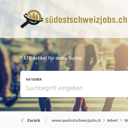
1’470
Artikel für deine Suche.
RATGEBER
13 Fragen - 13 Antworten
A
www.suedostschweizjobs.ch
Arbeit
We
Zurück
Bewerbung / Rekrutierung