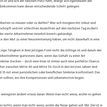
h ist und sich am falschen Platz fühlt, drängt sich irgendwann der
Einkommen kann dieser entscheidende Schritt gelingen.
rbeiten zu müssen oder zu dürfen? Wer sich morgens mit Unlust und
schöpft und mit schlechten Aussichten auf den nächsten Tag ins Bett
jeder vierte Arbeitnehmer innerlich bereits gekündigt.
lte den Mut zu einer Neuorientierung haben, um nicht dauerhaft in eine
zige Tätigkeit in ihrer jetzigen Form nicht die richtige ist und darum der
ie Arbeitnehmer spätestens dann, wenn das Gehalt zu einer Art
nnkrise stecken – doch eine Krise ist immer auch eine perfekte Chance.
lter zwischen Mitte 40 und Mitte 50. Doch in den letzten Jahren sind
5 mit einer persönlichen oder beruflichen Sinnkrise konfrontiert. Das
nden sollten, wo ihre Kompetenzen und Lebensmotive liegen.
ie wenigsten ändern etwas daran. Wenn man nicht weiss, wohin es gehen
ichts, wenn man nicht weiss, wohin die Reise gehen soll. Mit Ziel ist in