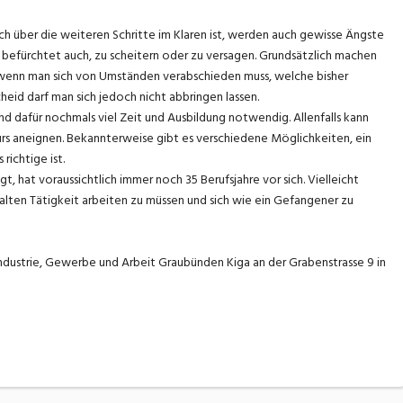
ch über die weiteren Schritte im Klaren ist, werden auch gewisse Ängste
befürchtet auch, zu scheitern oder zu versagen. Grundsätzlich machen
 wenn man sich von Umständen verabschieden muss, welche bisher
eid darf man sich jedoch nicht abbringen lassen.
d dafür nochmals viel Zeit und Ausbildung notwendig. Allenfalls kann
urs aneignen. Bekannterweise gibt es verschiedene Möglichkeiten, ein
richtige ist.
t, hat voraussichtlich immer noch 35 Berufsjahre vor sich. Vielleicht
 alten Tätigkeit arbeiten zu müssen und sich wie ein Gefangener zu
Industrie, Gewerbe und Arbeit Graubünden Kiga an der Grabenstrasse 9 in