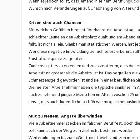
Wenn es jedoch so ist, dass jemand in seinem Beruf unglücklic
Wunsch nach Veränderungen auf. Unabhängig von Alter und 
Krisen sind auch Chancen
Mit welchen Gefühlen beginnt überhaupt ein Arbeitstag – a
schlechter Laune an den Arbeitsplatz quält und am Abend er
fällt, ist nicht allein. Glaubt man statistischen Werten, hat 
Wer diese negative Entwicklung bei sich selbst erkennt, sol
Frustrationsspirale zu geraten.
Zunächst gilt es zu erkennen und zu akzeptieren, dass die jet
Arbeitsfrust grösser als die Arbeitslust ist. Das begreifen d
Schmerzensgeld geworden ist und sie in einer beruflichen Si
Die meisten Arbeitnehmer haben die typische Sinnkrise im A
auch zunehmend jüngere Menschen im Alter zwischen 25 und 3
heisst, dass auch Jugendliche so früh wie möglich herausfi
Mut zu Neuem, Ängste überwinden
Viele Arbeitnehmer stecken im falschen Beruf fest, doch d
soll, kann auch der Weg zum Ziel nicht bestimmt werden.
Weiterbildungen bis zum «Geht-nicht-Mehr» nützen meistens n