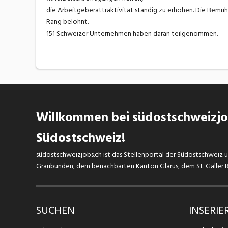
die Arbeitgeberattraktivität ständig zu erhöhen. Die Bemü
Rang belohnt.
151 Schweizer Unternehmen haben daran teilgenommen.
Willkommen bei südostschweizjob
Südostschweiz!
südostschweizjobs.ch ist das Stellenportal der Südostschweiz un
Graubünden, dem benachbarten Kanton Glarus, dem St. Galler Rh
SUCHEN
INSERIE