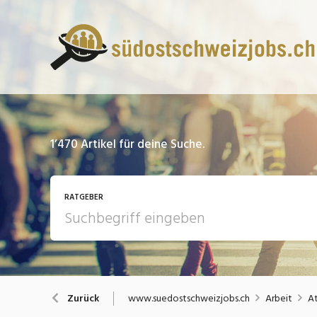
1’470
Artikel für deine Suche.
RATGEBER
13 Fragen - 13 Antworten
A
www.suedostschweizjobs.ch
Arbeit
At
Zurück
Bewerbung / Rekrutierung