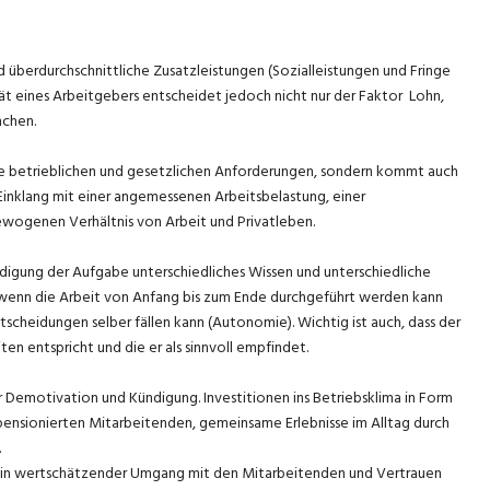
 überdurchschnittliche Zusatzleistungen (Sozialleistungen und Fringe
ität eines Arbeitgebers entscheidet jedoch nicht nur der Faktor Lohn,
nchen.
r die betrieblichen und gesetzlichen Anforderungen, sondern kommt auch
Einklang mit einer angemessenen Arbeitsbelastung, einer
wogenen Verhältnis von Arbeit und Privatleben.
ledigung der Aufgabe unterschiedliches Wissen und unterschiedliche
 wenn die Arbeit von Anfang bis zum Ende durchgeführt werden kann
tscheidungen selber fällen kann (Autonomie). Wichtig ist auch, dass der
en entspricht und die er als sinnvoll empfindet.
r Demotivation und Kündigung. Investitionen ins Betriebsklima in Form
pensionierten Mitarbeitenden, gemeinsame Erlebnisse im Alltag durch
.
: Ein wertschätzender Umgang mit den Mitarbeitenden und Vertrauen