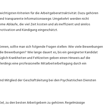
 wichtigsten Kriterien für die Arbeitgeberattraktivität. Dazu gehören
und transparente Informationswege. Umgekehrt werden nicht
e Abläufe, die viel Zeit kosten und als ineffizient und sinnlos
otivation und Kündigung eingeschätzt.
können, sollte man sich folgende Fragen stellen: Wie viele Bewerbungen
d die Bewerbungen? Wie lange dauert es, bis ein geeigneter Kandidat
üglich Krankheiten und Fehlzeiten geben einen Hinweis auf die
llerdings eine professionelle Mitarbeiterbefragung durch ein
d Mitglied der Geschäftsleitung bei den Psychiatrischen Diensten
iel, zu den besten Arbeitgebern zu gehören. Regelmässige