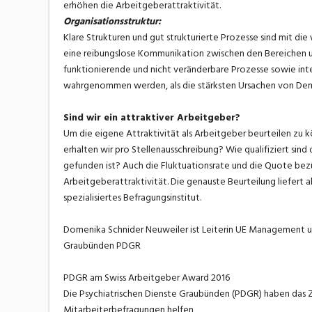
erhöhen die Arbeitgeberattraktivität.
Organisationsstruktur:
Klare Strukturen und gut strukturierte Prozesse sind mit die
eine reibungslose Kommunikation zwischen den Bereichen 
funktionierende und nicht veränderbare Prozesse sowie intern
wahrgenommen werden, als die stärksten Ursachen von Dem
Sind wir ein attraktiver Arbeitgeber?
Um die eigene Attraktivität als Arbeitgeber beurteilen zu 
erhalten wir pro Stellenausschreibung? Wie qualifiziert sin
gefunden ist? Auch die Fluktuationsrate und die Quote bez
Arbeitgeberattraktivität. Die genauste Beurteilung liefert a
spezialisiertes Befragungsinstitut.
Domenika Schnider Neuweiler ist Leiterin UE Management un
Graubünden PDGR
PDGR am Swiss Arbeitgeber Award 2016
Die Psychiatrischen Dienste Graubünden (PDGR) haben das Z
Mitarbeiterbefragungen helfen,