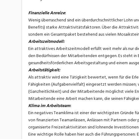
Finanzielle Anreize
:
Wenig überraschend sind ein überdurchschnittlicher Lohn und
Benefits) starke Attraktivitätsfaktoren. Über die Attraktiv
sondern ein Gesamtpaket bestehend aus vielen Mosaikstei
Arbeitszeitmodell:
Ein attraktives Arbeitszeitmodell erfüllt weit mehr als nu
den Bedürfnissen der Mitarbeitenden entgegen. Es steht in 
gesundheitsförderlichen Arbeitsgestaltung und einem ausge
Arbeitstätigkeit:
Als attraktiv wird eine Tätigkeit bewertet, wenn für die Er
Fähigkeiten (Aufgabenvielfalt) eingesetzt werden müssen;
(Ganzheitlichkeit) und der Mitarbeitende möglichst viele En
Mitarbeitende eine Arbeit machen kann, die seinen Fähigkeit
Klima im Arbeitsteam
:
Ein negatives Teamklima ist einer der wichtigsten Gründe fü
von finanzierten Teamanlässen, Anlässen mit Partnern oder 
organisierte Freizeitaktivitäten sind lohnende Investitionen
Eine wichtige Rolle haben hier auch die Führungspersonen