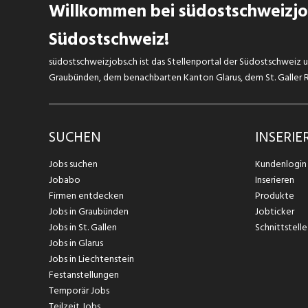
Willkommen bei südostschweizjob
Südostschweiz!
südostschweizjobs.ch ist das Stellenportal der Südostschweiz un
Graubünden, dem benachbarten Kanton Glarus, dem St. Galler Rh
SUCHEN
INSERIE
Jobs suchen
Kundenlogin
Jobabo
Inserieren
Firmen entdecken
Produkte
Jobs in Graubünden
Jobticker
Jobs in St. Gallen
Schnittstelle
Jobs in Glarus
Jobs in Liechtenstein
Festanstellungen
Temporär Jobs
Teilzeit Jobs