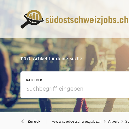
1’470
Artikel für deine Suche.
RATGEBER
13 Fragen - 13 Antworten
A
www.suedostschweizjobs.ch
Arbeit
St
Zurück
Bewerbung / Rekrutierung