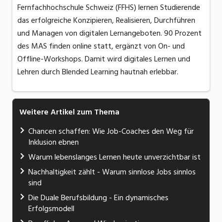
Fernfachhochschule Schweiz (FFHS) lernen Studierende
das erfolgreiche Konzipieren, Realisieren, Durchführen
und Managen von digitalen Lernangeboten. 90 Prozent
des MAS finden online statt, ergänzt von On- und
Offline-Workshops. Damit wird digitales Lernen und
Lehren durch Blended Learning hautnah erlebbar.
Weitere Artikel zum Thema
Chancen schaffen: Wie Job-Coaches den Weg für
Inklusion ebnen
Warum lebenslanges Lernen heute unverzichtbar ist
Nachhaltigkeit zählt - Warum sinnlose Jobs sinnlos
sind
Die Duale Berufsbildung - Ein dynamisches
Erfolgsmodell