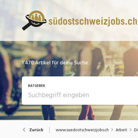
1’470
Artikel für deine Suche.
RATGEBER
13 Fragen - 13 Antworten
A
www.suedostschweizjobs.ch
Arbeit
Di
Zurück
Bewerbung / Rekrutierung