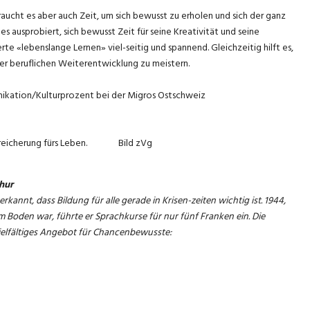
raucht es aber auch Zeit, um sich bewusst zu erholen und sich der ganz
usprobiert, sich bewusst Zeit für seine Kreativität und seine
e «lebenslange Lernen» viel-seitig und spannend. Gleichzeitig hilft es,
er beruflichen Weiterentwicklung zu meistern.
unikation/Kulturprozent bei der Migros Ostschweiz
e Bereicherung fürs Leben. Bild zVg
hur
rkannt, dass Bildung für alle gerade in Krisen-zeiten wichtig ist. 1944,
 Boden war, führte er Sprachkurse für nur fünf Franken ein. Die
vielfältiges Angebot für Chancenbewusste: