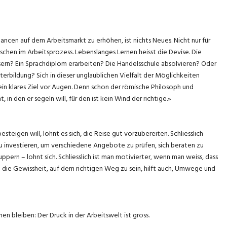
hancen auf dem Arbeitsmarkt zu erhöhen, ist nichts Neues. Nicht nur für
schen im Arbeitsprozess. Lebenslanges Lernen heisst die Devise. Die
ssern? Ein Sprachdiplom erarbeiten? Die Handelsschule absolvieren? Oder
rbildung? Sich in dieser unglaublichen Vielfalt der Möglichkeiten
 ein klares Ziel vor Augen. Denn schon der römische Philosoph und
in den er segeln will, für den ist kein Wind der richtige.»
eigen will, lohnt es sich, die Reise gut vorzubereiten. Schliesslich
u investieren, um verschiedene Angebote zu prüfen, sich beraten zu
ppern – lohnt sich. Schliesslich ist man motivierter, wenn man weiss, dass
d die Gewissheit, auf dem richtigen Weg zu sein, hilft auch, Umwege und
en bleiben: Der Druck in der Arbeitswelt ist gross.