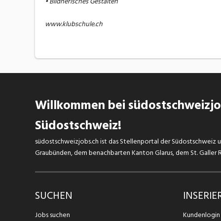
• Bildnerisches Gestalten
www.klubschule.ch
Willkommen bei südostschweizjob
Südostschweiz!
südostschweizjobs.ch ist das Stellenportal der Südostschweiz un
Graubünden, dem benachbarten Kanton Glarus, dem St. Galler Rh
SUCHEN
INSERIE
Jobs suchen
Kundenlogin