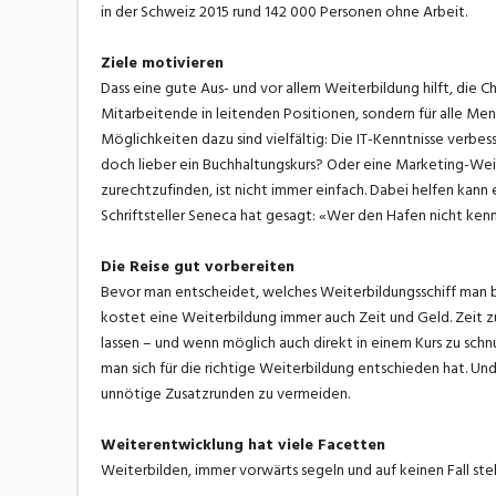
in der Schweiz 2015 rund 142 000 Personen ohne Arbeit.
Ziele motivieren
Dass eine gute Aus- und vor allem Weiterbildung hilft, die C
Mitarbeitende in leitenden Positionen, sondern für alle Men
Möglichkeiten dazu sind vielfältig: Die IT-Kenntnisse verbe
doch lieber ein Buchhaltungskurs? Oder eine Marketing-Weite
zurechtzufinden, ist nicht immer einfach. Dabei helfen kann
Schriftsteller Seneca hat gesagt: «Wer den Hafen nicht kennt, 
Die Reise gut vorbereiten
Bevor man entscheidet, welches Weiterbildungsschiff man best
kostet eine Weiterbildung immer auch Zeit und Geld. Zeit z
lassen – und wenn möglich auch direkt in einem Kurs zu schnu
man sich für die richtige Weiterbildung entschieden hat. Un
unnötige Zusatzrunden zu vermeiden.
Weiterentwicklung hat viele Facetten
Weiterbilden, immer vorwärts segeln und auf keinen Fall steh