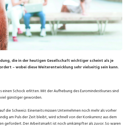
ung, die in der heutigen Gesellschaft wichtiger scheint als je
rdert – wobei diese Weiterentwicklung sehr vielseitig sein kann.
es einen Schock erlitten. Mit der Aufhebung des Euromindestkurses sind
viel günstiger geworden.
n auf die Schweiz: Einerseits müssen Unternehmen noch mehr als vorher
ndig am Puls der Zeit bleibt, wird schnell von der Konkurrenz aus dem
en gefordert. Der Arbeitsmarkt ist noch umkämpfter als zuvor. So waren