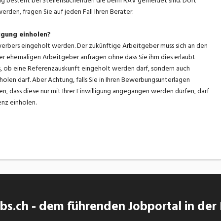
ung besteht bei Stellensuchenden die beim RAV gemeldet sind. Dort
den, fragen Sie auf jeden Fall Ihren Berater.
igung einholen?
werbers eingeholt werden. Der zukünftige Arbeitgeber muss sich an den
er ehemaligen Arbeitgeber anfragen ohne dass Sie ihm dies erlaubt
us, ob eine Referenzauskunft eingeholt werden darf, sondern auch
len darf. Aber Achtung, falls Sie in Ihren Bewerbungsunterlagen
, dass diese nur mit Ihrer Einwilligung angegangen werden dürfen, darf
nz einholen.
s.ch - dem führenden Jobportal in der