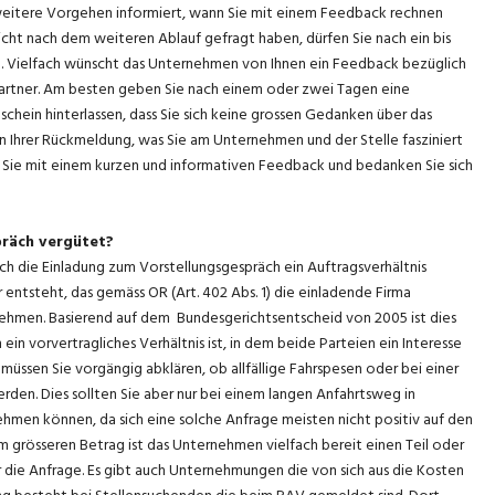
eitere Vorgehen informiert, wann Sie mit einem Feedback rechnen
h nicht nach dem weiteren Ablauf gefragt haben, dürfen Sie nach ein bis
. Vielfach wünscht das Unternehmen von Ihnen ein Feedback bezüglich
partner. Am besten geben Sie nach einem oder zwei Tagen eine
hein hinterlassen, dass Sie sich keine grossen Gedanken über das
 Ihrer Rückmeldung, was Sie am Unternehmen und der Stelle fasziniert
 Sie mit einem kurzen und informativen Feedback und bedanken Sie sich
präch vergütet?
ch die Einladung zum Vorstellungsgespräch ein Auftragsverhältnis
tsteht, das gemäss OR (Art. 402 Abs. 1) die einladende Firma
nehmen. Basierend auf dem Bundesgerichtsentscheid von 2005 ist dies
ein vorvertragliches Verhältnis ist, in dem beide Parteien ein Interesse
müssen Sie vorgängig abklären, ob allfällige Fahrspesen oder bei einer
n. Dies sollten Sie aber nur bei einem langen Anfahrtsweg in
nehmen können, da sich eine solche Anfrage meisten nicht positiv auf den
 grösseren Betrag ist das Unternehmen vielfach bereit einen Teil oder
 die Anfrage. Es gibt auch Unternehmungen die von sich aus die Kosten