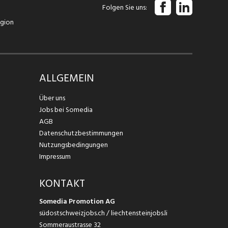
Folgen Sie uns
egion
ALLGEMEIN
Über uns
Jobs bei Somedia
AGB
Datenschutzbestimmungen
Nutzungsbedingungen
Impressum
KONTAKT
Somedia Promotion AG
südostschweizjobs.ch / liechtensteinjobs.li
Sommeraustrasse 32