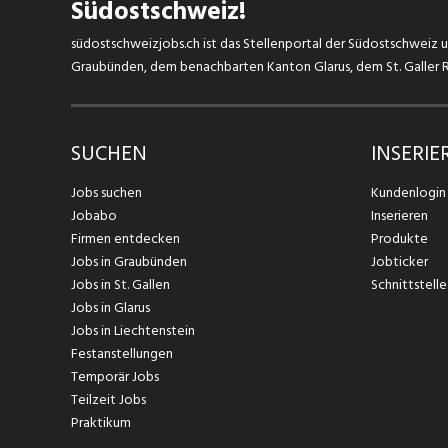
Südostschweiz!
südostschweizjobs.ch ist das Stellenportal der Südostschweiz un
Graubünden, dem benachbarten Kanton Glarus, dem St. Galler Rh
SUCHEN
INSERIE
Jobs suchen
Kundenlogin
Jobabo
Inserieren
Firmen entdecken
Produkte
Jobs in Graubünden
Jobticker
Jobs in St. Gallen
Schnittstelle
Jobs in Glarus
Jobs in Liechtenstein
Festanstellungen
Temporär Jobs
Teilzeit Jobs
Praktikum