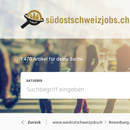
1’470
Artikel für deine Suche.
RATGEBER
13 Fragen - 13 Antworten
A
www.suedostschweizjobs.ch
Bewerbung /
Zurück
Bewerbung / Rekrutierung