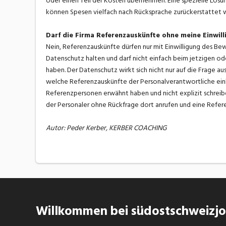
oder einen Teil der Kosten übernehmen. Eine spezielle Lös
können Spesen vielfach nach Rücksprache zurückerstattet wer
Darf die Firma Referenzauskünfte ohne meine Einwill
Nein, Referenzauskünfte dürfen nur mit Einwilligung des Be
Datenschutz halten und darf nicht einfach beim jetzigen od
haben. Der Datenschutz wirkt sich nicht nur auf die Frage a
welche Referenzauskünfte der Personalverantwortliche einho
Referenzpersonen erwähnt haben und nicht explizit schreiben
der Personaler ohne Rückfrage dort anrufen und eine Refere
Autor: Peder Kerber, KERBER COACHING
Willkommen bei südostschweizjob