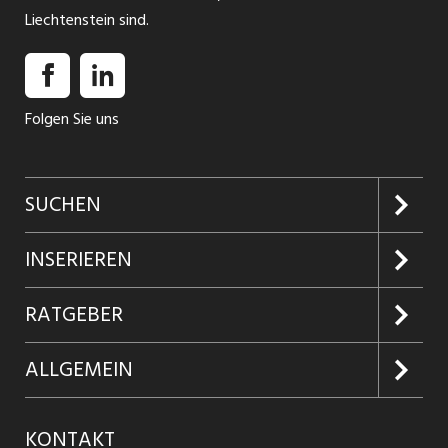
Liechtenstein sind.
Folgen Sie uns
SUCHEN
Jobs suchen
INSERIEREN
Jobabo
Kundenlogin
RATGEBER
Firmen entdecken
Inserieren
Glossar
ALLGEMEIN
Jobs in Graubünden
Produkte
Ratgeber Arbeit
Über uns
KONTAKT
Jobs in St. Gallen