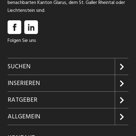
benachbarten Kanton Glarus, dem St. Galler Rheintal oder
Liechtenstein sind.
Folgen Sie uns
SUCHEN
Jobs suchen
INSERIEREN
Jobabo
Kundenlogin
RATGEBER
Firmen entdecken
Inserieren
Glossar
ALLGEMEIN
Jobs in Graubünden
Produkte
Ratgeber Arbeit
Über uns