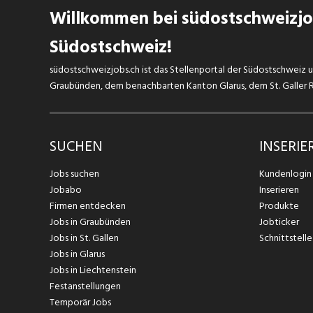
Willkommen bei südostschweizjob
Südostschweiz!
südostschweizjobs.ch ist das Stellenportal der Südostschweiz un
Graubünden, dem benachbarten Kanton Glarus, dem St. Galler Rh
SUCHEN
INSERIE
Jobs suchen
Kundenlogin
Jobabo
Inserieren
Firmen entdecken
Produkte
Jobs in Graubünden
Jobticker
Jobs in St. Gallen
Schnittstelle
Jobs in Glarus
Jobs in Liechtenstein
Festanstellungen
Temporär Jobs