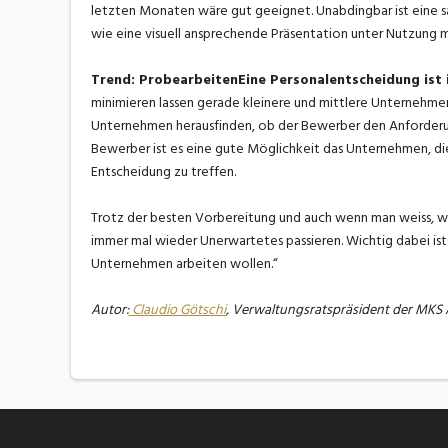
letzten Monaten wäre gut geeignet. Unabdingbar ist eine 
wie eine visuell ansprechende Präsentation unter Nutzung 
Trend: ProbearbeitenEine Personalentscheidung ist
minimieren lassen gerade kleinere und mittlere Unternehme
Unternehmen herausfinden, ob der Bewerber den Anforderung
Bewerber ist es eine gute Möglichkeit das Unternehmen, di
Entscheidung zu treffen.
Trotz der besten Vorbereitung und auch wenn man weiss, we
immer mal wieder Unerwartetes passieren. Wichtig dabei ist:
Unternehmen arbeiten wollen.“
Autor:
Claudio Götschi
, Verwaltungsratspräsident der MK