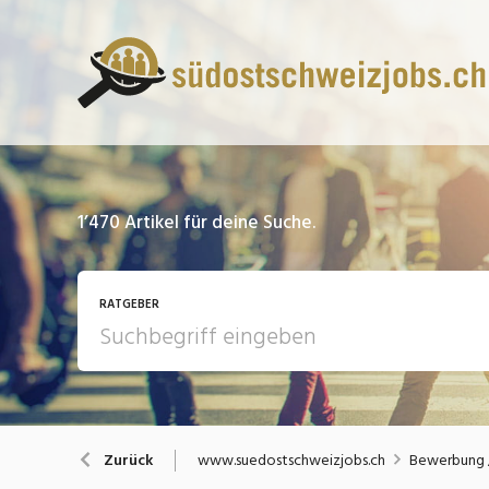
1’470
Artikel für deine Suche.
RATGEBER
13 Fragen - 13 Antworten
A
www.suedostschweizjobs.ch
Bewerbung /
Zurück
Bewerbung / Rekrutierung