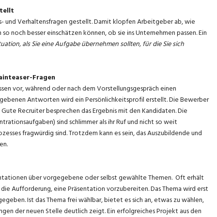
tellt
- und Verhaltensfragen gestellt. Damit klopfen Arbeitgeber ab, wie
n so noch besser einschätzen können, ob sie ins Unternehmen passen. Ein
uation, als Sie eine Aufgabe übernehmen sollten, für die Sie sich
rainteaser-Fragen
müssen vor, während oder nach dem Vorstellungsgespräch einen
egebenen Antworten wird ein Persönlichkeitsprofil erstellt. Die Bewerber
. Gute Recruiter besprechen das Ergebnis mit den Kandidaten. Die
rationsaufgaben) sind schlimmer als ihr Ruf und nicht so weit
zesses fragwürdig sind. Trotzdem kann es sein, das Auszubildende und
en.
ntationen über vorgegebene oder selbst gewählte Themen. Oft erhält
ie Aufforderung, eine Präsentation vorzubereiten. Das Thema wird erst
geben. Ist das Thema frei wählbar, bietet es sich an, etwas zu wählen,
en der neuen Stelle deutlich zeigt. Ein erfolgreiches Projekt aus den