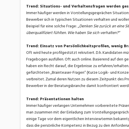
Trend: Situations- und Verhaltensfragen werden ges
Immer häufiger werden in Vorstellungsgesprächen Situations
Bewerber sich in typischen Situationen verhalten und wolle
Beispiel für eine solche Frage:
„Denken Sie zurück an eine Sit
überqualifiziert fühlten. Wie haben Sie sich verhalten?“
Trend: Einsatz von Persönlichkeitsprofilen, wenig B
Oft wird heute profilgestützt rekrutiert. D.h. Kandidaten 
Fragebogen ausfüllen. Oft auch online. Basierend auf den g
haben ein Recht darauf, die Ergebnisse zu erfahren/erhalten
gefürchteten „Brainteaser-Fragen“ (Kurze Logik- und Konzent
verbreitet. Zumal deren Nutzen zu diesem Zeitpunkt des Pro
Bewerber in der Beratungsbranche damit konfrontiert werd
Trend: Präsentationen halten
Immer häufiger verlangen Unternehmen vorbereitete Präse
man zusammen mit der Einladung zum Vorstellungsgespräch d
einige Tage vor dem eigentlichen Interviewtermin bekanntge
dass die persönliche Kompetenz in Bezug zu den Anforderung