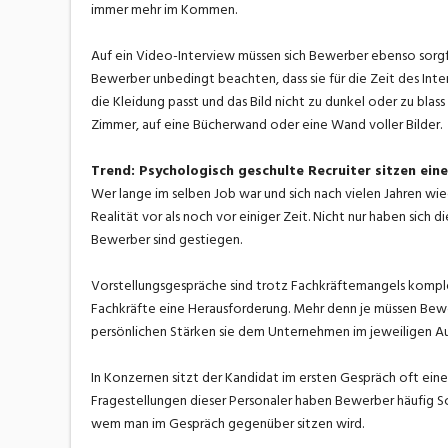
immer mehr im Kommen.
Auf ein Video-Interview müssen sich Bewerber ebenso sorgfäl
Bewerber unbedingt beachten, dass sie für die Zeit des Interv
die Kleidung passt und das Bild nicht zu dunkel oder zu blass
Zimmer, auf eine Bücherwand oder eine Wand voller Bilder.
Trend: Psychologisch geschulte Recruiter sitzen ei
Wer lange im selben Job war und sich nach vielen Jahren wie
Realität vor als noch vor einiger Zeit. Nicht nur haben si
Bewerber sind gestiegen.
Vorstellungsgespräche sind trotz Fachkräftemangels komple
Fachkräfte eine Herausforderung. Mehr denn je müssen Bew
persönlichen Stärken sie dem Unternehmen im jeweiligen 
In Konzernen sitzt der Kandidat im ersten Gespräch oft ei
Fragestellungen dieser Personaler haben Bewerber häufig Sch
wem man im Gespräch gegenüber sitzen wird.