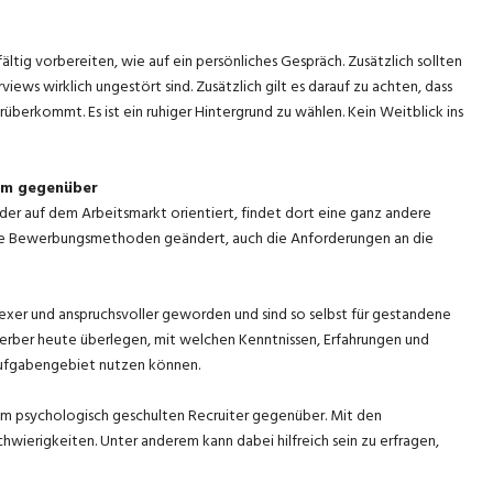
tig vorbereiten, wie auf ein persönliches Gespräch. Zusätzlich sollten
iews wirklich ungestört sind. Zusätzlich gilt es darauf zu achten, dass
 rüberkommt. Es ist ein ruhiger Hintergrund zu wählen. Kein Weitblick ins
nem gegenüber
der auf dem Arbeitsmarkt orientiert, findet dort eine ganz andere
ch die Bewerbungsmethoden geändert, auch die Anforderungen an die
xer und anspruchsvoller geworden und sind so selbst für gestandene
erber heute überlegen, mit welchen Kenntnissen, Erfahrungen und
Aufgabengebiet nutzen können.
nem psychologisch geschulten Recruiter gegenüber. Mit den
wierigkeiten. Unter anderem kann dabei hilfreich sein zu erfragen,