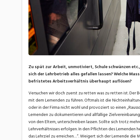
Zu spät zur Arbeit, unmotiviert, Schule schwänzen etc.,
sich der Lehrbetrieb alles gefallen lassen? Welche Mas
befristetes Arbeitsverhältnis überhaupt auflösen?
Versuchen wir doch zuerst zu retten was zu retten ist. De
mit dem Lernenden zu führen. Oftmals ist die Nichteinhaltung 
oder in der Firma nicht wohl und provoziert so einen „Raussc
Lernenden zu dokumentieren und allfällige Zielvereinbaru
von den Eltern, unterschreiben lassen. Sollte sich trotz m
Lehrverhältnisses erfolgen. In den Pflichten des Lernenden h
das Lehrziel zu erreichen…“. Weigert sich der Lernende die