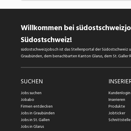
Willkommen bei südostschweizjob
Südostschweiz!
südostschweizjobs.ch ist das Stellenportal der Südostschweiz un
Graubünden, dem benachbarten Kanton Glarus, dem St. Galler Rh
SUCHEN
INSERIE
Jobs suchen
Kundenlogin
Jobabo
Inserieren
Firmen entdecken
Produkte
Jobs in Graubünden
Jobticker
Jobs in St. Gallen
Schnittstelle
Jobs in Glarus