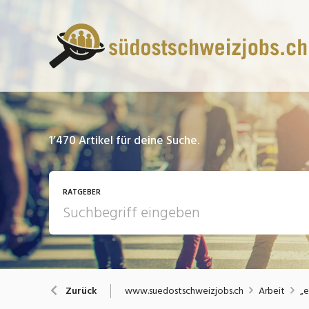
1’470
Artikel für deine Suche.
RATGEBER
13 Fragen - 13 Antworten
A
www.suedostschweizjobs.ch
Arbeit
„e
Zurück
Bewerbung / Rekrutierung