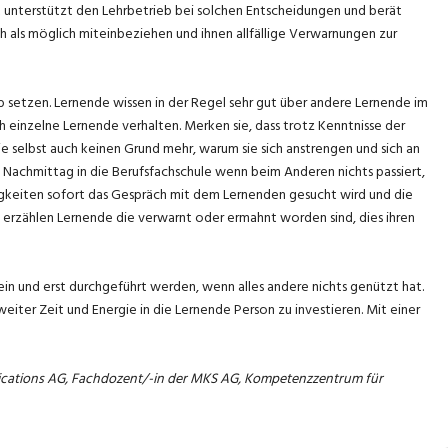
t unterstützt den Lehrbetrieb bei solchen Entscheidungen und berät
h als möglich miteinbeziehen und ihnen allfällige Verwarnungen zur
 setzen. Lernende wissen in der Regel sehr gut über andere Lernende im
 einzelne Lernende verhalten. Merken sie, dass trotz Kenntnisse der
e selbst auch keinen Grund mehr, warum sie sich anstrengen und sich an
n Nachmittag in die Berufsfachschule wenn beim Anderen nichts passiert,
igkeiten sofort das Gespräch mit dem Lernenden gesucht wird und die
erzählen Lernende die verwarnt oder ermahnt worden sind, dies ihren
 sein und erst durchgeführt werden, wenn alles andere nichts genützt hat.
weiter Zeit und Energie in die Lernende Person zu investieren. Mit einer
nications AG, Fachdozent/-in der MKS AG, Kompetenzzentrum für