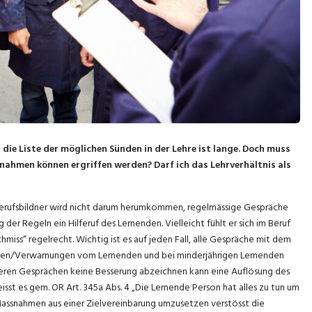
 die Liste der möglichen Sünden in der Lehre ist lange. Doch muss
snahmen können ergriffen werden? Darf ich das Lehrverhältnis als
r Berufsbildner wird nicht darum herumkommen, regelmässige Gespräche
der Regeln ein Hilferuf des Lernenden. Vielleicht fühlt er sich im Beruf
hmiss“ regelrecht. Wichtig ist es auf jeden Fall, alle Gespräche mit dem
ngen/Verwarnungen vom Lernenden und bei minderjährigen Lernenden
ehreren Gesprächen keine Besserung abzeichnen kann eine Auflösung des
eisst es gem. OR Art. 345a Abs. 4 „Die Lernende Person hat alles zu tun um
 Massnahmen aus einer Zielvereinbarung umzusetzen verstösst die