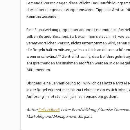
Lernende Person gegen diese Pflicht. Das Berufsbildungsam
diese über die genaue Vorgehensweise. Tipp: das Amt so frü
Kenntnis zusenden.
Eine Signalwirkung gegenüber anderen Lernenden im Betrieb
selben Betrieb Bescheid. So bekommen sie auch mit, wie sich
verantwortlichen Person, nichts unternommen wird, sehen si
die Regeln halten müssen, „wieso soll ich an diesem schöne
wenn er schwänzt“? Zentral ist somit, dass bei Unregelmäss
entsprechenden Massnahmen ergriffen werden. In der Regel 
Mitlernenden.
Übrigens: eine Lehrauflösung soll wirklich das letzte Mittel
In der Regel erkennt man bis zur Lehrmitte ob es sich lohnt, 
Auflösung im letzten Lehrjahr ist niemandem gedient.
Autor:
Felix Häberli
, Leiter Berufsbildung / Sunrise Commu
Marketing und Management, Sargans