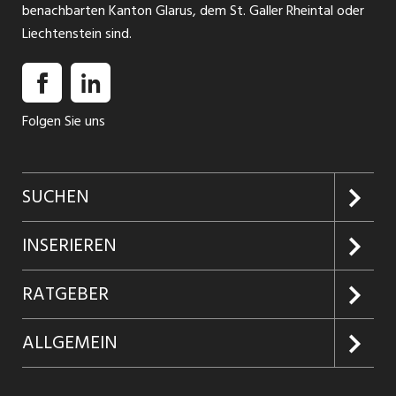
benachbarten Kanton Glarus, dem St. Galler Rheintal oder
Liechtenstein sind.
Folgen Sie uns
SUCHEN
Jobs suchen
INSERIEREN
Jobabo
Kundenlogin
RATGEBER
Firmen entdecken
Inserieren
Glossar
ALLGEMEIN
Jobs in Graubünden
Produkte
Ratgeber Arbeit
Über uns