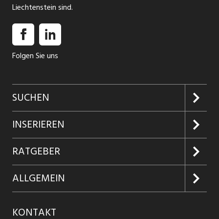
Liechtenstein sind.
Folgen Sie uns
SUCHEN
Jobs suchen
INSERIEREN
Jobabo
Kundenlogin
RATGEBER
Firmen entdecken
Inserieren
Glossar
ALLGEMEIN
Jobs in Graubünden
Produkte
Ratgeber Arbeit
Über uns
KONTAKT
Jobs in St. Gallen
Jobticker